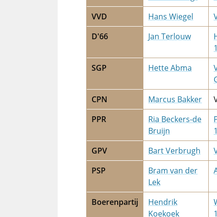
VVD
Hans Wiegel
D'66
Jan Terlouw
SGP
Hette Abma
CPN
Marcus Bakker
PPR
Ria Beckers-de
Bruijn
GPV
Bart Verbrugh
PSP
Bram van der
Lek
Boerenpartij
Hendrik
Koekoek