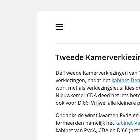
Overslaan
en
naar
de
Primair
inhoud
menu
gaan
tonen/verbergen
Tweede Kamerverkiezi
De Tweede Kamerverkiezingen van 1
verkiezingen, nadat het
kabinet-Den
won, met als verkiezingsleus: Kies d
Nieuwkomer CDA deed het iets bet
ook voor D'66. Vrijwel alle kleinere 
Ondanks de winst kwamen PvdA en D
formeerden namelijk het
kabinet-Va
kabinet van PvdA, CDA en D'66 (het