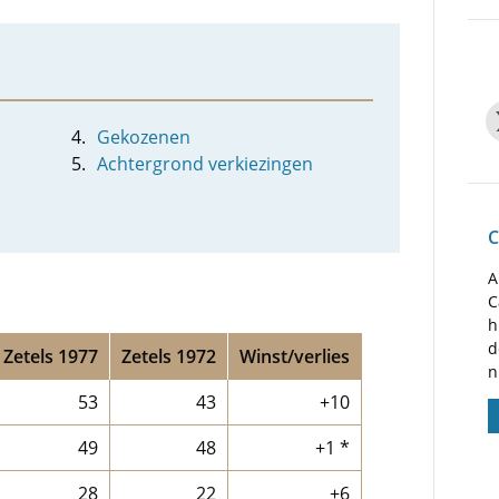
Gekozenen
Achtergrond verkiezingen
C
A
C
h
d
Zetels 1977
Zetels 1972
Winst/verlies
n
53
43
+10
49
48
+1 *
28
22
+6