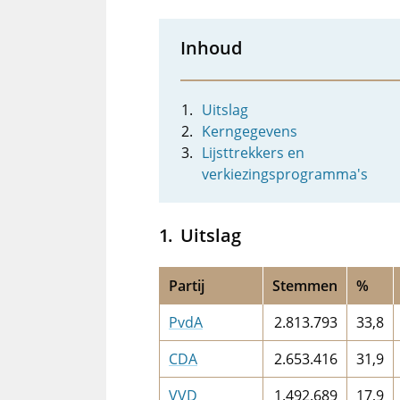
Inhoud
Uitslag
Kerngegevens
Lijsttrekkers en
verkiezingsprogramma's
Uitslag
Partij
Stemmen
%
PvdA
2.813.793
33,8
CDA
2.653.416
31,9
VVD
1.492.689
17,9