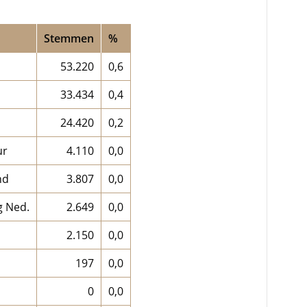
Stemmen
%
53.220
0,6
33.434
0,4
24.420
0,2
ur
4.110
0,0
nd
3.807
0,0
 Ned.
2.649
0,0
2.150
0,0
197
0,0
0
0,0