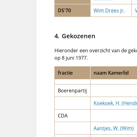
DS'70
Wim Drees jr.
V
Gekozenen
Hieronder een overzicht van de gek
op 8 juni 1977.
fractie
naam Kamerlid
Boerenpartij
Koekoek, H. (Hendr
CDA
Aantjes, W. (Wim)