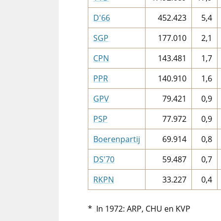
D'66
452.423
5,4
SGP
177.010
2,1
CPN
143.481
1,7
PPR
140.910
1,6
GPV
79.421
0,9
PSP
77.972
0,9
Boerenpartij
69.914
0,8
DS'70
59.487
0,7
RKPN
33.227
0,4
* In 1972: ARP, CHU en KVP