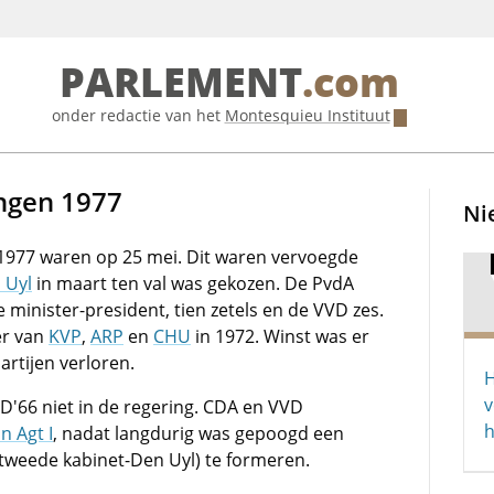
PARLEMENT
.com
onder redactie van het
Montesquieu Instituut
ngen 1977
Ni
977 waren op 25 mei. Dit waren vervoegde
 Uyl
in maart ten val was gekozen. De PvdA
e minister-president, tien zetels en de VVD zes.
er van
KVP
,
ARP
en
CHU
in 1972. Winst was er
partijen verloren.
H
v
'66 niet in de regering. CDA en VVD
h
n Agt I
, nadat langdurig was gepoogd een
 tweede kabinet-Den Uyl) te formeren.