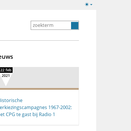
Lichte/donkere
weergave
euws
22 feb
2021
istorische
erkiezingscampagnes 1967-2002:
et CPG te gast bij Radio 1