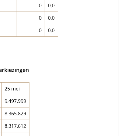
0
0,0
0
0,0
0
0,0
rkiezingen
25 mei
9.497.999
8.365.829
8.317.612