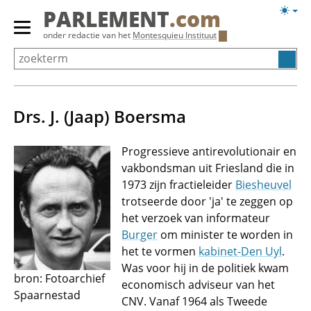
Overslaan
Licht
PARLEMENT
.com
en
weerg
Primair
onder redactie van het
Montesquieu Instituut
naar
menu
de
tonen/verbergen
inhoud
gaan
Drs. J. (Jaap) Boersma
Progressieve antirevolutionair en
vakbondsman uit Friesland die in
1973 zijn fractieleider
Biesheuvel
trotseerde door 'ja' te zeggen op
het verzoek van informateur
Burger
om minister te worden in
het te vormen
kabinet-Den Uyl
.
Was voor hij in de politiek kwam
bron: Fotoarchief
economisch adviseur van het
Spaarnestad
CNV. Vanaf 1964 als Tweede