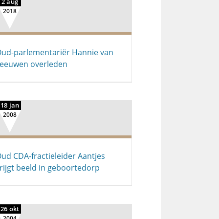
2 aug
2018
ud-parlementariër Hannie van
eeuwen overleden
18 jan
2008
ud CDA-fractieleider Aantjes
rijgt beeld in geboortedorp
26 okt
2004