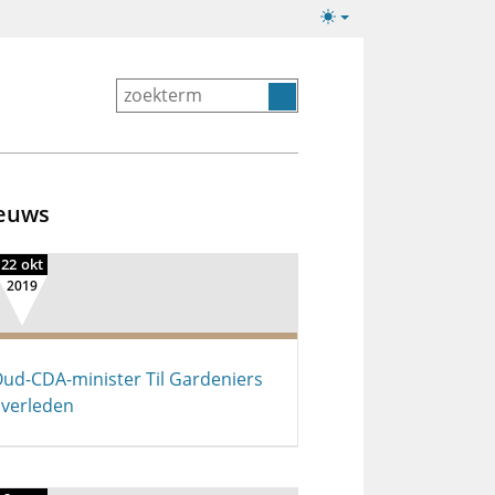
Lichte/donkere
weergave
euws
22 okt
2019
ud-CDA-minister Til Gardeniers
verleden