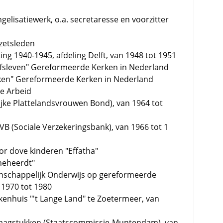
gelisatiewerk, o.a. secretaresse en voorzitter
zetsleden
ing 1940-1945, afdeling Delft, van 1948 tot 1951
ijfsleven" Gereformeerde Kerken in Nederland
ken" Gereformeerde Kerken in Nederland
e Arbeid
lijke Plattelandsvrouwen Bond), van 1964 tot
 SVB (Sociale Verzekeringsbank), van 1966 tot 1
voor dove kinderen "Effatha"
nneheerdt"
enschappelijk Onderwijs op gereformeerde
n 1970 tot 1980
kenhuis "'t Lange Land" te Zoetermeer, van
vraagstukken (Staatscommissie-Muntendam), van