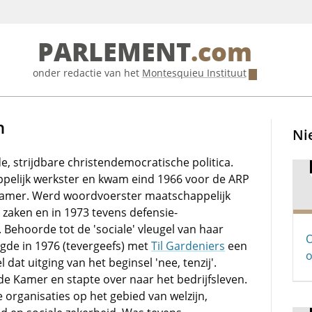
PARLEMENT
.com
onder redactie van het
Montesquieu Instituut
n
Ni
, strijdbare christendemocratische politica.
elijk werkster en kwam eind 1966 voor de ARP
Kamer. Werd woordvoerster maatschappelijk
 zaken en in 1973 tevens defensie-
Behoorde tot de 'sociale' vleugel van haar
O
igde in 1976 (tevergeefs) met
Til Gardeniers
een
o
 dat uitging van het beginsel 'nee, tenzij'.
 de Kamer en stapte over naar het bedrijfsleven.
se organisaties op het gebied van welzijn,