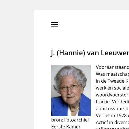
Overslaan
en
naar
de
Primair
inhoud
menu
gaan
tonen/verbergen
J. (Hannie) van Leeuwe
Vooraanstaande
Was maatschapp
in de Tweede 
werk en sociale
woordvoerster. 
fractie. Verded
abortusvoorstel
Verliet in 1978
bron: Fotoarchief
Actief in diver
Eerste Kamer