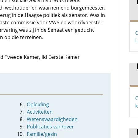
d en sociale zekerheid. Was tevens
aad, wethouder en waarnemend burgemeester.
terug in de Haagse politiek als senator. Was in
 vaste commissie voor VWS en woordvoerster
ervaring was zij in de Senaat een geducht
O
n op die terreinen.
L
 lid Tweede Kamer, lid Eerste Kamer
O
Opleiding
k
Activiteiten
Wetenswaardigheden
Publicaties van/over
Familie/gezin