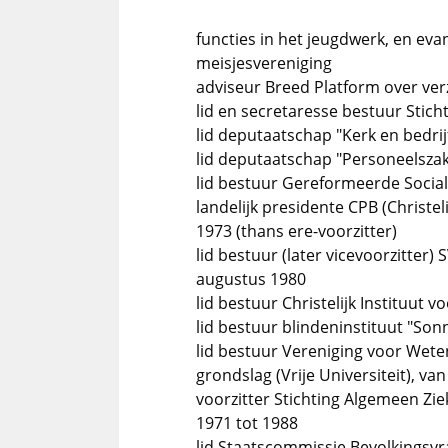
functies in het jeugdwerk, en evan
meisjesvereniging
adviseur Breed Platform over ver
lid en secretaresse bestuur Sticht
lid deputaatschap "Kerk en bedr
lid deputaatschap "Personeelsza
lid bestuur Gereformeerde Social
landelijk presidente CPB (Christe
1973 (thans ere-voorzitter)
lid bestuur (later vicevoorzitter)
augustus 1980
lid bestuur Christelijk Instituut 
lid bestuur blindeninstituut "So
lid bestuur Vereniging voor Wet
grondslag (Vrije Universiteit), va
voorzitter Stichting Algemeen Zie
1971 tot 1988
lid Staatscommissie Bevolkings