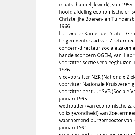
maatschappelijk werk), van 1955 
hoofd afdeling economische en so
Christelijke Boeren- en Tuinder
1966
lid Tweede Kamer der Staten-Gene
lid gemeenteraad van Zoetermeer,
concern-directeur sociale zaken 
handelsconcern OGEM, van 1 apri
voorzitter sectie verpleeghuizen,
1986
vicevoorzitter NZR (Nationale Zi
voorzitter Nationale Kruisverenig
voorzitter bestuur SVB (Sociale V
januari 1995
wethouder (van economische zake
volksgezondheid) van Zoetermeer,
waarnemend burgemeester van H
januari 1991
waarnemend burgemeester van No