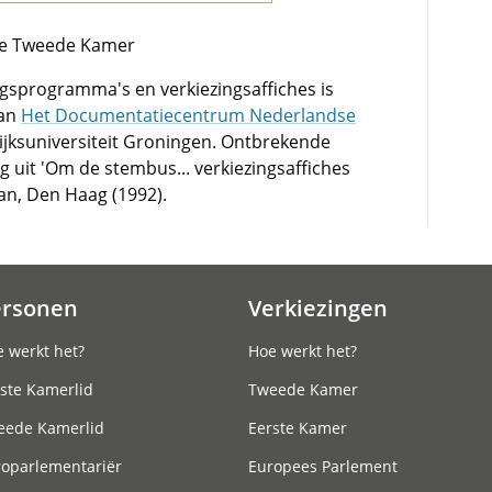
 de Tweede Kamer
ngsprogramma's en verkiezingsaffiches is
van
Het Documentatiecentrum Nederlandse
jksuniversiteit Groningen. Ontbrekende
tig uit 'Om de stembus... verkiezingsaffiches
man, Den Haag (1992).
ersonen
Verkiezingen
 werkt het?
Hoe werkt het?
ste Kamerlid
Tweede Kamer
eede Kamerlid
Eerste Kamer
roparlementariër
Europees Parlement