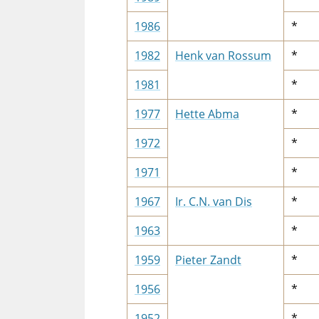
1986
*
1982
Henk van Rossum
*
1981
*
1977
Hette Abma
*
1972
*
1971
*
1967
Ir. C.N. van Dis
*
1963
*
1959
Pieter Zandt
*
1956
*
1952
*