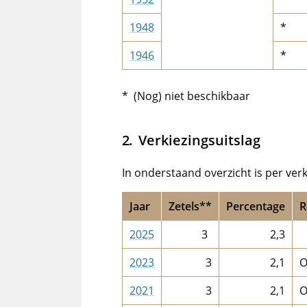
1948
*
1946
*
* (Nog) niet beschikbaar
Verkiezingsuitslag
In onderstaand overzicht is per ver
Jaar
Zetels**
Percentage
R
2025
3
2,3
2023
3
2,1
O
2021
3
2,1
O