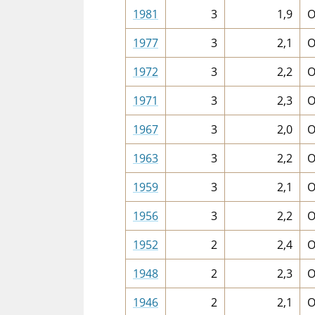
1981
3
1,9
O
1977
3
2,1
O
1972
3
2,2
O
1971
3
2,3
O
1967
3
2,0
O
1963
3
2,2
O
1959
3
2,1
O
1956
3
2,2
O
1952
2
2,4
O
1948
2
2,3
O
1946
2
2,1
O