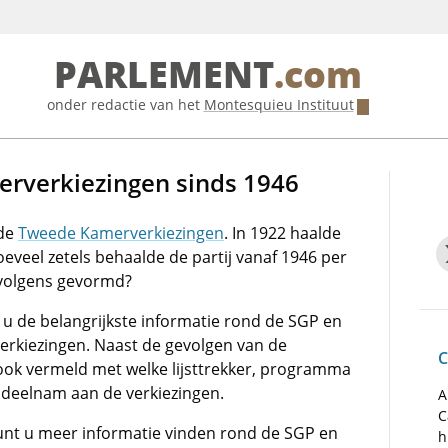
PARLEMENT
.com
onder redactie van het
Montesquieu Instituut
rverkiezingen sinds 1946
 de
Tweede Kamerverkiezingen
. In 1922 haalde
Hoeveel zetels behaalde de partij vanaf 1946 per
rvolgens gevormd?
 u de belangrijkste informatie rond de SGP en
rkiezingen. Naast de gevolgen van de
C
t ook vermeld met welke lijsttrekker, programma
 deelnam aan de verkiezingen.
A
C
nt u meer informatie vinden rond de SGP en
h