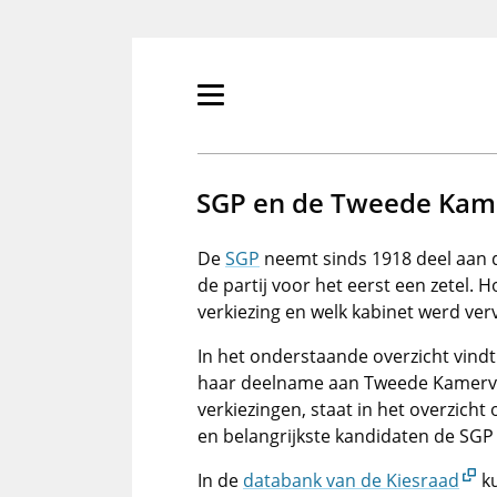
Overslaan
en
naar
de
Primair
inhoud
menu
gaan
tonen/verbergen
SGP en de Tweede Kame
De
SGP
neemt sinds 1918 deel aan
de partij voor het eerst een zetel. 
verkiezing en welk kabinet werd ve
In het onderstaande overzicht vindt
haar deelname aan Tweede Kamerve
verkiezingen, staat in het overzich
en belangrijkste kandidaten de SGP
In de
databank van de Kiesraad
ku