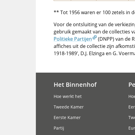
** Tot 1956 waren er 100 zetels in
Voor de ontsluiting van de verkiezi
gebruik gemaakt van de collecties 
Politieke Partijen
(DNPP) van de Ri
affiches uit de collectie zijn afkoms
1918-1989', D.J. Elzinga en G. Voer
Het Binnenhof
P
Hoofdnavigatie
Hoe werkt het
Hoe
Tweede Kamer
Eer
Eerste Kamer
Tw
Partij
Eu