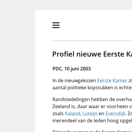
Overslaan
en
naar
de
Primair
inhoud
menu
gaan
tonen/verbergen
Profiel nieuwe Eerste 
PDC, 10 juni 2003
In de nieuwgekozen
Eerste Kamer
zi
aantal politieke kopstukken is echt
Randstedelingen hebben de overhand.
Zeeland is, daar waar er voorheen 
zoals
Kaland
,
Luteijn
en
Eversdijk
. Z
merendeel van de leden hoog opgele