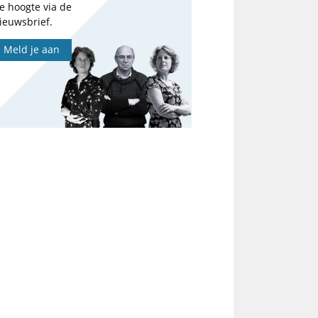
e hoogte via de
ieuwsbrief.
Meld je aan