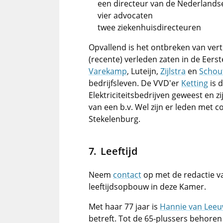
een directeur van de Nederland
vier advocaten
twee ziekenhuisdirecteuren
Opvallend is het ontbreken van ver
(recente) verleden zaten in de E
Varekamp
, Luteijn,
Zijlstra
en
Schou
bedrijfsleven. De VVD'er
Ketting
is 
Elektriciteitsbedrijven geweest en z
van een b.v. Wel zijn er leden met 
Stekelenburg.
Leeftijd
Neem
contact
op met de redactie v
leeftijdsopbouw in deze Kamer.
Met haar 77 jaar is
Hannie van Lee
betreft. Tot de 65-plussers behoren