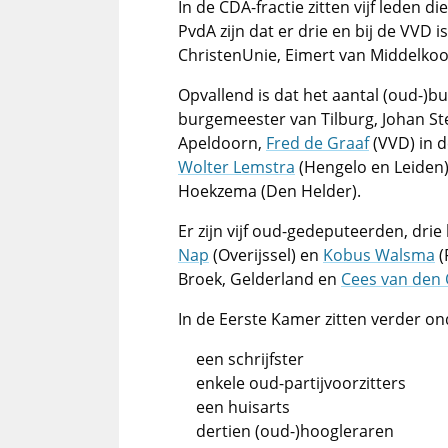
In de CDA-fractie zitten vijf leden d
PvdA zijn dat er drie en bij de VVD i
ChristenUnie, Eimert van Middelko
Opvallend is dat het aantal (oud-)
burgemeester van Tilburg, Johan St
Apeldoorn,
Fred de Graaf
(VVD) in 
Wolter Lemstra
(Hengelo en Leiden)
Hoekzema (Den Helder).
Er zijn vijf oud-gedeputeerden, drie
Nap
(Overijssel) en
Kobus Walsma
(
Broek, Gelderland en
Cees van den
In de Eerste Kamer zitten verder o
een schrijfster
enkele oud-partijvoorzitters
een huisarts
dertien (oud-)hoogleraren