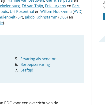
zijn
Hannie van Leeuwen
,
Gerrit Terpstra
en
d
tekelenburg
,
Ed van Thijn
,
Erik Jurgens
en
Bert
n
puis
,
Uri Rosenthal
en
Willem Hoekzema
(
VVD
),
eulenbelt
(
SP
),
Jakob Kohnstamm
(
D66
) en
ie
).
Ervaring als senator
Beroepservaring
Leeftijd
an PDC voor een overzicht van de