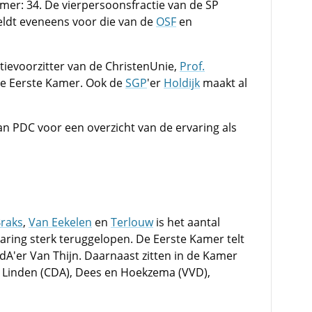
mer: 34. De vierpersoonsfractie van de SP
eldt eveneens voor die van de
OSF
en
tievoorzitter van de ChristenUnie,
Prof.
n de Eerste Kamer. Ook de
SGP
'er
Holdijk
maakt al
n PDC voor een overzicht van de ervaring als
raks
,
Van Eekelen
en
Terlouw
is het aantal
ring sterk teruggelopen. De Eerste Kamer telt
dA'er Van Thijn. Daarnaast zitten in de Kamer
r Linden (CDA), Dees en Hoekzema (VVD),