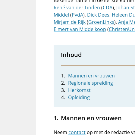
Bekende namen in de Eerste Kamer 
René van der Linden
(
CDA
),
Johan S
Middel
(
PvdA
),
Dick Dees
,
Heleen Du
Mirjam de Rijk
(
GroenLinks
),
Anja M
Eimert van Middelkoop
(
ChristenUn
Inhoud
Mannen en vrouwen
Regionale spreiding
Herkomst
Opleiding
Mannen en vrouwen
Neem
contact
op met de redactie v