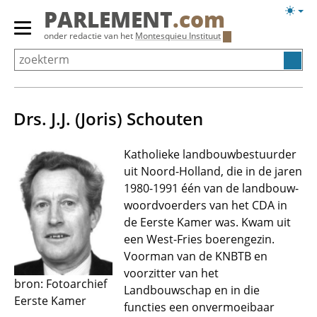
Overslaan
Licht
PARLEMENT
.com
en
weerg
Primair
onder redactie van het
Montesquieu Instituut
naar
menu
de
tonen/verbergen
inhoud
gaan
Drs. J.J. (Joris) Schouten
Katholieke landbouwbestuurder
uit Noord-Holland, die in de jaren
1980-1991 één van de landbouw-
woordvoerders van het CDA in
de Eerste Kamer was. Kwam uit
een West-Fries boerengezin.
Voorman van de KNBTB en
voorzitter van het
bron: Fotoarchief
Landbouwschap en in die
Eerste Kamer
functies een onvermoeibaar