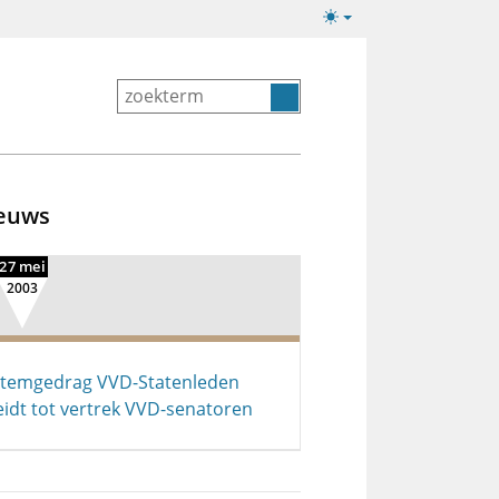
Lichte/donkere
weergave
euws
27 mei
2003
temgedrag VVD-Statenleden
eidt tot vertrek VVD-senatoren