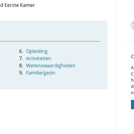
lid Eerste Kamer
Opleiding
C
Activiteiten
Wetenswaardigheden
A
Familie/gezin
C
h
d
n