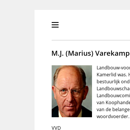
Overslaan
en
naar
de
Primair
inhoud
menu
gaan
tonen/verbergen
M.J. (Marius) Varekamp
Landbouw-voorm
Kamerlid was. 
bestuurlijk ond
Landbouwschap 
Landbouwcomité
van Koophandel
van de belange
woordvoerder.
VVD