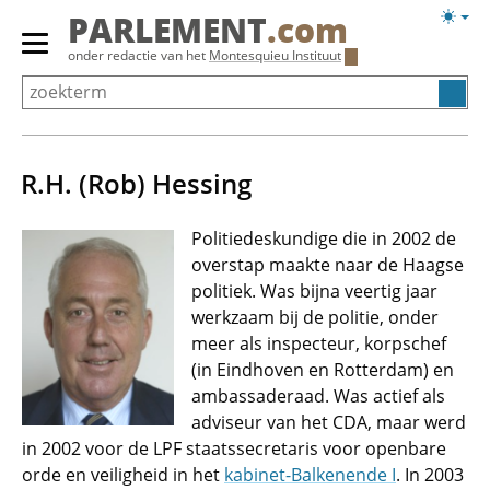
Overslaan
Licht
PARLEMENT
.com
en
weerg
Primair
onder redactie van het
Montesquieu Instituut
naar
menu
de
tonen/verbergen
inhoud
gaan
R.H. (Rob) Hessing
Politiedeskundige die in 2002 de
overstap maakte naar de Haagse
politiek. Was bijna veertig jaar
werkzaam bij de politie, onder
meer als inspecteur, korpschef
(in Eindhoven en Rotterdam) en
ambassaderaad. Was actief als
adviseur van het CDA, maar werd
in 2002 voor de LPF staatssecretaris voor openbare
orde en veiligheid in het
kabinet-Balkenende I
. In 2003