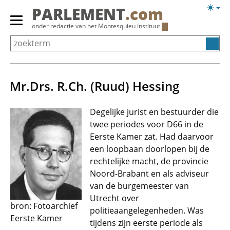
Overslaan
Licht
PARLEMENT
.com
en
weerg
Primair
onder redactie van het
Montesquieu Instituut
naar
menu
de
tonen/verbergen
inhoud
gaan
Mr.Drs. R.Ch. (Ruud) Hessing
Degelijke jurist en bestuurder die
twee periodes voor D66 in de
Eerste Kamer zat. Had daarvoor
een loopbaan doorlopen bij de
rechtelijke macht, de provincie
Noord-Brabant en als adviseur
van de burgemeester van
Utrecht over
bron: Fotoarchief
politieaangelegenheden. Was
Eerste Kamer
tijdens zijn eerste periode als