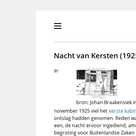
Overslaan
en
naar
de
Primair
inhoud
menu
gaan
tonen/verbergen
Nacht van Kersten (192
In
bron: Johan Braakensiek
november 1925 viel het
eerste kabin
ontslag hadden genomen. Reden wa
een, de nacht ervoor ingediend, a
begroting voor Buitenlandse Zaken 