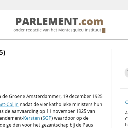
PARLEMENT
.com
onder redactie van het
Montesquieu Instituut
5)
 in de Groene Amsterdammer, 19 december 1925
C
et-Colijn
nadat de vier katholieke ministers hun
s de aanvaarding op 11 november 1925 van
A
mendement-
Kersten
(
SGP
) waardoor op de
C
de gelden voor het gezantschap bij de Paus
h