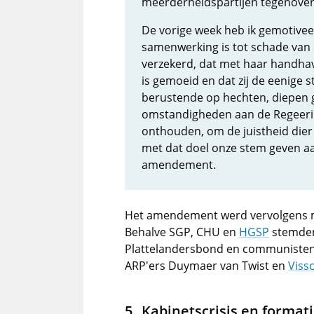
meerderheidspartijen tegenov
De vorige week heb ik gemotive
samenwerking is tot schade van
verzekerd, dat met haar handhav
is gemoeid en dat zij de eenige 
berustende op hechten, diepen 
omstandigheden aan de Regeeri
onthouden, om de juistheid dier 
met dat doel onze stem geven aan
amendement.
Het amendement werd vervolgens 
Behalve SGP, CHU en
HGSP
stemden
Plattelandersbond en communisten 
ARP'ers Duymaer van Twist en
Viss
Kabinetscrisis en format