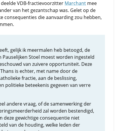
deelde VDB-fractievoorzitter
Marchant
mee
stander van het gezantschap was. Gelet op de
ieke consequenties die aanvaarding zou hebben,
temmen.
 heeft, gelijk ik meermalen heb betoogd, de
en Pauselijken Stoel moest worden ingesteld
eschouwd van zuivere opportuniteit. Deze
. Thans is echter, met name door de
tholieke fractie, aan de beslissing,
en politieke beteekenis gegeven van verre
heel andere vraag, of de samenwerking der
eeringsmeerderheid zal worden bestendigd,
rom deze gewichtige consequentie niet
steld van de houding, welke leden der