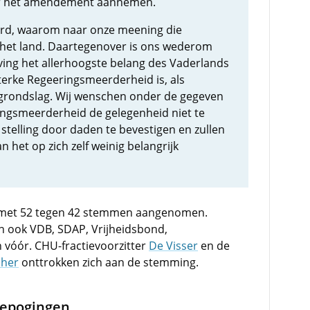
er het amendement aannemen.
erd, waarom naar onze meening die
 het land. Daartegenover is ons wederom
ing het allerhoogste belang des Vaderlands
sterke Regeeringsmeerderheid is, als
grondslag. Wij wenschen onder de gegeven
ngsmeerderheid de gelegenheid niet te
stelling door daden te bevestigen en zullen
 het op zich zelf weinig belangrijk
met 52 tegen 42 stemmen aangenomen.
 ook VDB, SDAP, Vrijheidsbond,
vóór. CHU-fractievoorzitter
De Visser
en de
cher
onttrokken zich aan de stemming.
iepogingen