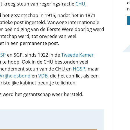
d
kreeg steun van regeringsfractie
CHU
.
n
 het gezantschap in 1915, nadat het in 1871
matieke post ingesteld. Vanwege internationale
r beëindiging van de Eerste Wereldoorlog werd
zantschap werd, tot onvrede van veel
et in een permanente post.
SP
en SGP, sinds 1922 in de
Tweede Kamer
n te hoop. Ook in de CHU bestonden veel
amendement steun van de CHU en
HGSP
, maar
Vrijheidsbond
en
VDB
, die het conflict als een
stelijke kabinet beentje te lichten.
g werd het gezantschap weer hersteld.