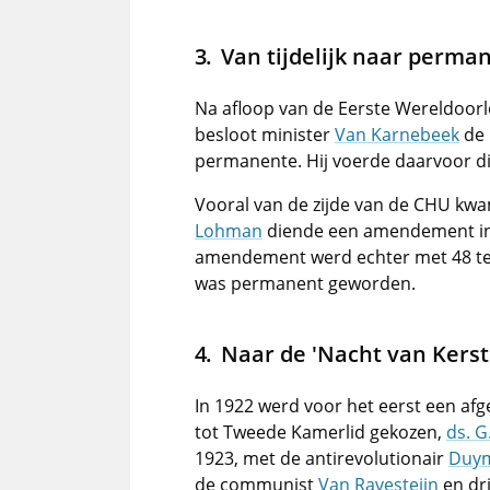
Van tijdelijk naar perma
Na afloop van de Eerste Wereldoorl
besloot minister
Van Karnebeek
de 
permanente. Hij voerde daarvoor d
Vooral van de zijde van de CHU kwam
Lohman
diende een amendement in 
amendement werd echter met 48 t
was permanent geworden.
Naar de 'Nacht van Kerst
In 1922 werd voor het eerst een af
tot Tweede Kamerlid gekozen,
ds. G
1923, met de antirevolutionair
Duym
de communist
Van Ravesteijn
en dr