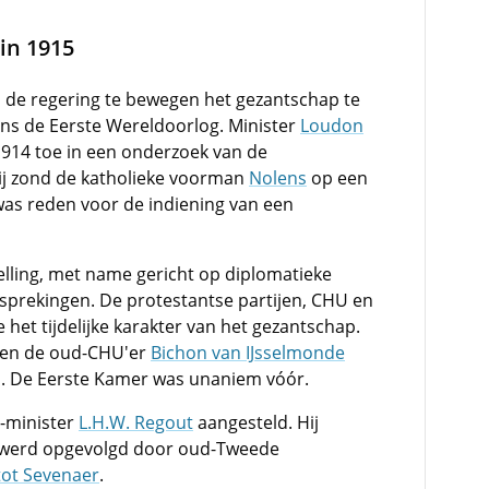
 in 1915
s de regering te bewegen het gezantschap te
jdens de Eerste Wereldoorlog. Minister
Loudon
914 toe in een onderzoek van de
Hij zond de katholieke voorman
Nolens
op een
was reden voor de indiening van een
telling, met name gericht op diplomatieke
sprekingen. De protestantse partijen, CHU en
het tijdelijke karakter van het gezantschap.
en en de oud-CHU'er
Bichon van IJsselmonde
. De Eerste Kamer was unaniem vóór.
d-minister
L.H.W. Regout
aangesteld. Hij
en werd opgevolgd door oud-Tweede
 tot Sevenaer
.