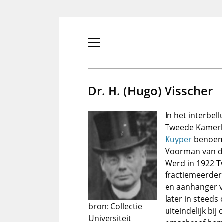
Overslaan
en
naar
de
Primair
inhoud
menu
gaan
tonen/verbergen
Dr. H. (Hugo) Visscher
In het interbe
Tweede Kamerli
Kuyper
benoemd
Voorman van d
Werd in 1922 T
fractiemeerder
en aanhanger 
later in steed
bron: Collectie
uiteindelijk bij
Universiteit