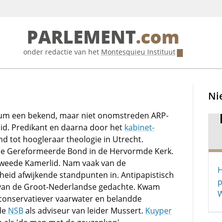
PARLEMENT
.com
onder redactie van het
Montesquieu Instituut
Ni
llum een bekend, maar niet onomstreden ARP-
d. Predikant en daarna door het
kabinet-
 tot hoogleraar theologie in Utrecht.
e Gereformeerde Bond in de Hervormde Kerk.
weede Kamerlid. Nam vaak van de
H
heid afwijkende standpunten in. Antipapistisch
p
van de Groot-Nederlandse gedachte. Kwam
W
s conservatiever vaarwater en belandde
 de
NSB
als adviseur van leider Mussert.
Kuyper