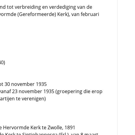
d tot verbreiding en verdediging van de
ormde (Gereformeerde) Kerk), van februari
40)
 tot 30 november 1935
, vanaf 23 november 1935 (groepering die erop
rtijen te verenigen)
e Hervormde Kerk te Zwolle, 1891
Kerk te Sintjohannesga (Frl.), van 8 maart