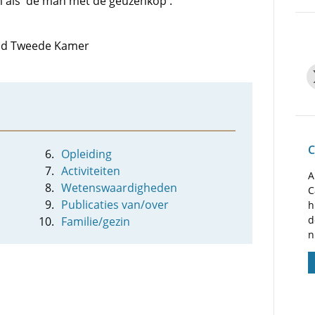
als 'de man met de geuzenkop'.
 lid Tweede Kamer
C
Opleiding
Activiteiten
A
Wetenswaardigheden
C
Publicaties van/over
h
d
Familie/gezin
n