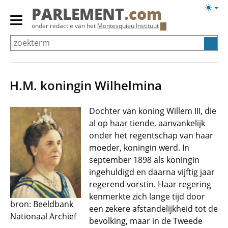
Overslaan
Licht
PARLEMENT
.com
en
weerg
Primair
onder redactie van het
Montesquieu Instituut
naar
menu
de
tonen/verbergen
inhoud
gaan
H.M. koningin Wilhelmina
Dochter van koning Willem III, die
al op haar tiende, aanvankelijk
onder het regentschap van haar
moeder, koningin werd. In
september 1898 als koningin
ingehuldigd en daarna vijftig jaar
regerend vorstin. Haar regering
kenmerkte zich lange tijd door
bron: Beeldbank
een zekere afstandelijkheid tot de
Nationaal Archief
bevolking, maar in de Tweede