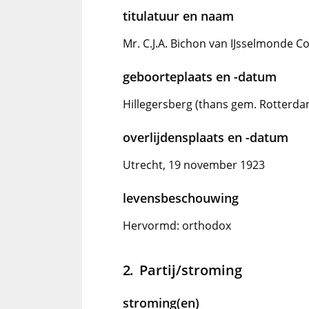
titulatuur en naam
Mr. C.J.A. Bichon van IJsselmonde C
geboorteplaats en -datum
Hillegersberg (thans gem. Rotterda
overlijdensplaats en -datum
Utrecht, 19 november 1923
levensbeschouwing
Hervormd: orthodox
Partij/stroming
stroming(en)