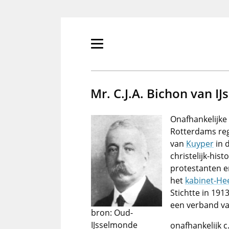
Overslaan
en
naar
de
Primair
inhoud
menu
gaan
tonen/verbergen
Mr. C.J.A. Bichon van I
Onafhankelijke
Rotterdams reg
van
Kuyper
in 
christelijk-his
protestanten e
het
kabinet-He
Stichtte in 19
een verband van
bron: Oud-
IJsselmonde
onafhankelijk c