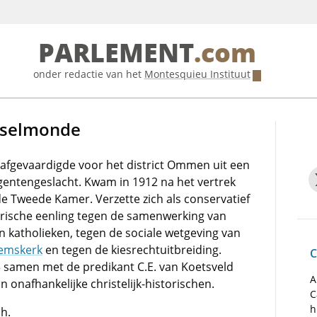
PARLEMENT
.com
onder redactie van het
Montesquieu Instituut
Jsselmonde
 afgevaardigde voor het district Ommen uit een
entengeslacht. Kwam in 1912 na het vertrek
de Tweede Kamer. Verzette zich als conservatief
torische eenling tegen de samenwerking van
n katholieken, tegen de sociale wetgeving van
emskerk
en tegen de kiesrechtuitbreiding.
C
13 samen met de predikant C.E. van Koetsveld
A
 onafhankelijke christelijk-historischen.
C
h
.h.