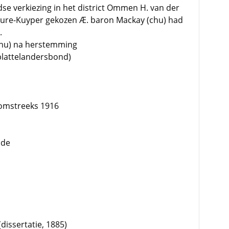
jdse verkiezing in het district Ommen H. van der
ature-Kuyper gekozen Æ. baron Mackay (chu) had
.
(chu) na herstemming
(plattelandersbond)
 omstreeks 1916
nde
dissertatie, 1885)