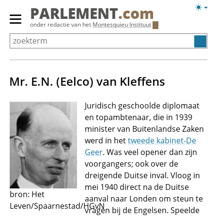
Overslaan
Licht
PARLEMENT
.com
en
weerg
Primair
onder redactie van het
Montesquieu Instituut
naar
menu
de
tonen/verbergen
inhoud
gaan
Mr. E.N. (Eelco) van Kleffens
Juridisch geschoolde diplomaat
en topambtenaar, die in 1939
minister van Buitenlandse Zaken
werd in het
tweede kabinet-De
Geer
. Was veel opener dan zijn
voorgangers; ook over de
dreigende Duitse inval. Vloog in
mei 1940 direct na de Duitse
bron: Het
aanval naar Londen om steun te
Leven/Spaarnestad/HGvN
vragen bij de Engelsen. Speelde