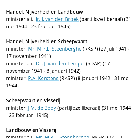
Handel, Nijverheid en Landbouw
minister a.i.:
Ir. J. van den Broek
(partijloze liberaal) (31
mei 1944 - 23 februari 1945)
Handel, Nijverheid en Scheepvaart
minister:
Mr. M.P.L. Steenberghe
(RKSP) (27 juli 1941 -
17 november 1941)
minister a.i.:
Dr. J. van den Tempel
(SDAP) (17
november 1941 - 8 januari 1942)
minister:
P.A. Kerstens
(RKSP) (8 januari 1942 - 31 mei
1944)
Scheepvaart en Visserij
minister:
J.M. de Booy
(partijloze liberaal) (31 mei 1944
- 23 februari 1945)
Landbouw en Visserij
minister a.i.:
Mr. M.P.L. Steenberghe
(RKSP) (27 juli