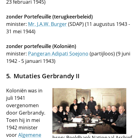
23 februari 1945)
zonder Portefeuille (terugkeerbeleid)
minister:
Mr. J.A.W. Burger
(SDAP) (11 augustus 1943 -
31 mei 1944)
zonder portefeuille (Koloniën)
minister:
Pangeran Adipati Soejono
(partijloos) (9 juni
1942 - 5 januari 1943)
Mutaties Gerbrandy II
Koloniën was in
juli 1941
overgenomen
door Gerbrandy.
Toen hij in mei
1942 minister
voor
Algemene
bron: Beeldbank Nationaal Archief