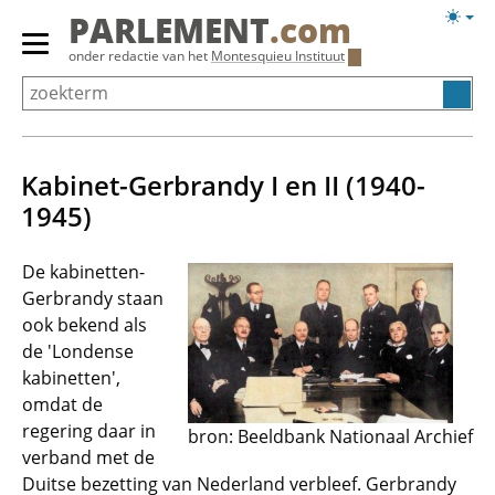
Overslaan
Licht
PARLEMENT
.com
en
weerg
Primair
onder redactie van het
Montesquieu Instituut
naar
menu
de
tonen/verbergen
inhoud
gaan
Kabinet-Gerbrandy I en II (1940-
1945)
De kabinetten-
Gerbrandy staan
ook bekend als
de 'Londense
kabinetten',
omdat de
regering daar in
bron: Beeldbank Nationaal Archief
verband met de
Duitse bezetting van Nederland verbleef. Gerbrandy