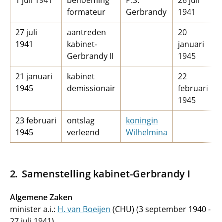
1 juli 1941
benoeming
P.S.
26 juli
formateur
Gerbrandy
1941
27 juli
aantreden
20
1941
kabinet-
januari
Gerbrandy II
1945
21 januari
kabinet
22
1945
demissionair
februari
1945
23 februari
ontslag
koningin
1945
verleend
Wilhelmina
Samenstelling kabinet-Gerbrandy I
Algemene Zaken
minister a.i.:
H. van Boeijen
(CHU) (3 september 1940 -
27 juli 1941)