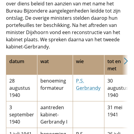
over diens beleid ten aanzien van met name het
Bureau Bijzondere aangelegenheden leidde tot zijn
ontslag. De overige ministers stelden daarop hun
portefeuilles ter beschikking. Na het aftreden van
minister Dijxhoorn vond een reconstructie van het
kabinet plaats. We spreken daarna van het tweede
kabinet-Gerbrandy.
datum
wat
wie
tot en
met
28
benoeming
P.S.
30
augustus
formateur
Gerbrandy
augustus
1940
1940
3
aantreden
31 mei
september
kabinet-
1941
1940
Gerbrandy I