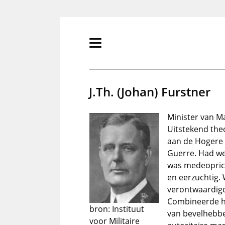
Overslaan
en
naar
de
Primair
inhoud
menu
gaan
tonen/verbergen
J.Th. (Johan) Furstner
Minister van M
Uitstekend the
aan de Hogere 
Guerre. Had we
was medeopric
en eerzuchtig.
verontwaardigd
Combineerde he
bron: Instituut
van bevelhebbe
voor Militaire