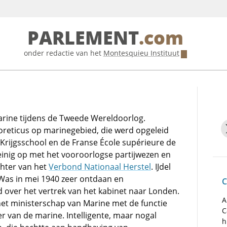
PARLEMENT
.com
onder redactie van het
Montesquieu Instituut
arine tijdens de Tweede Wereldoorlog.
oreticus op marinegebied, die werd opgeleid
Krijgsschool en de Franse École supérieure de
inig op met het vooroorlogse partijwezen en
hter van het
Verbond Nationaal Herstel
. IJdel
 Was in mei 1940 zeer ontdaan en
C
 over het vertrek van het kabinet naar Londen.
A
t ministerschap van Marine met de functie
C
r van de marine. Intelligente, maar nogal
h