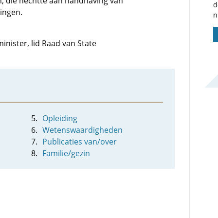
n, die hechtte aan handhaving van
d
ingen.
n
minister, lid Raad van State
Opleiding
Wetenswaardigheden
Publicaties van/over
Familie/gezin