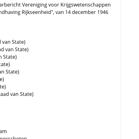
rbericht Vereniging voor Krijgswetenschappen
andhaving Rijkseenheid", van 14 december 1946
 van State)
ad van State)
n State)
tate)
an State)
e)
te)
Raad van State)
dam
 Voorschoten