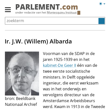
Overslaan
Licht
PARLEMENT
.com
en
weerg
Primair
onder redactie van het
Montesquieu Instituut
naar
menu
de
tonen/verbergen
inhoud
gaan
Ir. J.W. (Willem) Albarda
Voorman van de SDAP in de
jaren 1925-1939 en in het
kabinet-De Geer II
één van de
twee eerste socialistische
ministers. In Delft opgeleide
ingenieur, die eerst werkzaam
was in het onderwijs en
vervolgens directeur van de
bron: Beeldbank
Amsterdamse Arbeidsbeurs
Nationaal Archief
werd. Kwam in 1913 in de Tweede