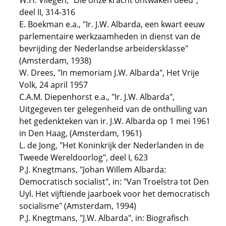
W.H. Vliegen, "Die onze kracht ontwaken deed",
deel II, 314-316
E. Boekman e.a., "Ir. J.W. Albarda, een kwart eeuw
parlementaire werkzaamheden in dienst van de
bevrijding der Nederlandse arbeidersklasse"
(Amsterdam, 1938)
W. Drees, "In memoriam J.W. Albarda", Het Vrije
Volk, 24 april 1957
C.A.M. Diepenhorst e.a., "Ir. J.W. Albarda",
Uitgegeven ter gelegenheid van de onthulling van
het gedenkteken van ir. J.W. Albarda op 1 mei 1961
in Den Haag, (Amsterdam, 1961)
L. de Jong, "Het Koninkrijk der Nederlanden in de
Tweede Wereldoorlog", deel I, 623
P.J. Knegtmans, "Johan Willem Albarda:
Democratisch socialist", in: "Van Troelstra tot Den
Uyl. Het vijftiende jaarboek voor het democratisch
socialisme" (Amsterdam, 1994)
P.J. Knegtmans, "J.W. Albarda", in: Biografisch