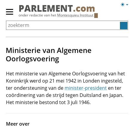
Overslaan
Licht
PARLEMENT
.com
en
weerg
Primair
onder redactie van het
Montesquieu Instituut
naar
menu
de
tonen/verbergen
inhoud
gaan
Ministerie van Algemene
Oorlogsvoering
Het ministerie van Algemene Oorlogsvoering van het
Koninkrijk werd op 21 mei 1942 in Londen ingesteld,
ter ondersteuning van de
minister-president
en ter
coördinering van de strijd tegen Duitsland en Japan.
Het ministerie bestond tot 3 juli 1946.
Meer over