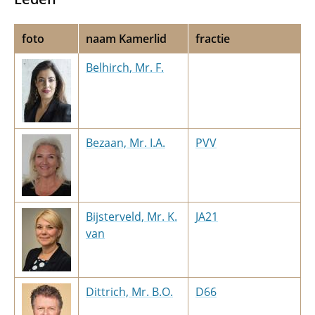
foto
naam Kamerlid
fractie
Belhirch, Mr. F.
Bezaan, Mr. I.A.
PVV
Bijsterveld, Mr. K.
JA21
van
Dittrich, Mr. B.O.
D66