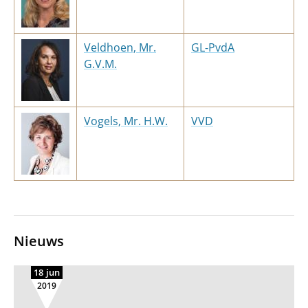
Veldhoen, Mr.
GL-PvdA
G.V.M.
Vogels, Mr. H.W.
VVD
Nieuws
18 jun
2019