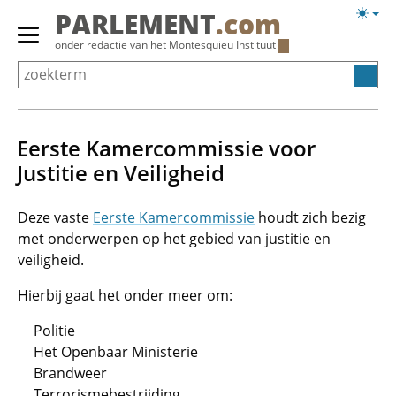
Overslaan
Licht
PARLEMENT
.com
en
weerg
Primair
onder redactie van het
Montesquieu Instituut
naar
menu
de
tonen/verbergen
inhoud
gaan
Eerste Kamercommissie voor
Justitie en Veiligheid
Deze vaste
Eerste Kamercommissie
houdt zich bezig
met onderwerpen op het gebied van justitie en
veiligheid.
Hierbij gaat het onder meer om:
Politie
Het Openbaar Ministerie
Brandweer
Terrorismebestrijding