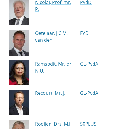
Nicolaï, Prof. mr.
PvdD
P.
Oetelaar, J.C.M.
FVD
van den
Ramsodit, Mr. dr.
GL-PvdA
N.U.
Recourt, Mr. J.
GL-PvdA
Rooijen, Drs. M.J.
50PLUS