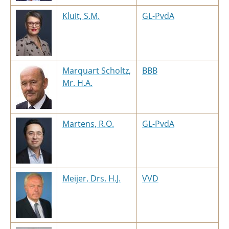
Kluit, S.M.
GL-PvdA
Marquart Scholtz,
BBB
Mr. H.A.
Martens, R.O.
GL-PvdA
Meijer, Drs. H.J.
VVD