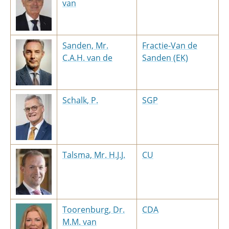
van
Sanden, Mr.
Fractie-Van de
C.A.H. van de
Sanden (EK)
Schalk, P.
SGP
Talsma, Mr. H.J.J.
CU
Toorenburg, Dr.
CDA
M.M. van