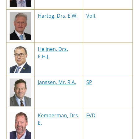
Hartog, Drs. E.W.
Volt
Heijnen, Drs.
E.H.J.
Janssen, Mr. R.A.
SP
Kemperman, Drs.
FVD
E.