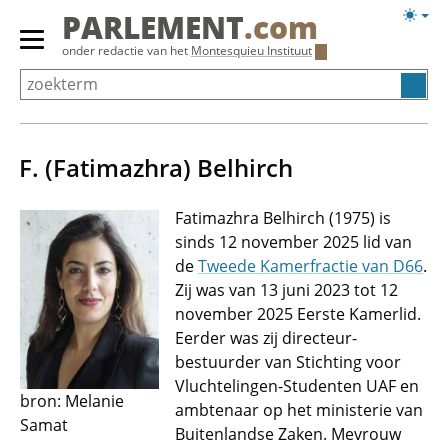
Overslaan
Licht
PARLEMENT
.com
en
weerg
Primair
onder redactie van het
Montesquieu Instituut
naar
menu
de
tonen/verbergen
inhoud
gaan
F. (Fatimazhra) Belhirch
Fatimazhra Belhirch (1975) is
sinds 12 november 2025 lid van
de
Tweede Kamerfractie van D66
.
Zij was van 13 juni 2023 tot 12
november 2025 Eerste Kamerlid.
Eerder was zij directeur-
bestuurder van Stichting voor
Vluchtelingen-Studenten UAF en
bron: Melanie
ambtenaar op het ministerie van
Samat
Buitenlandse Zaken. Mevrouw