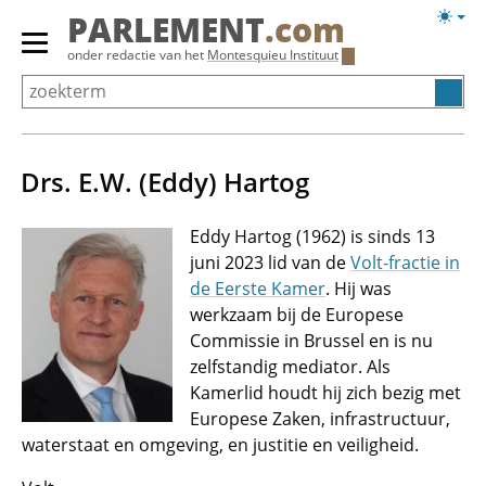
Overslaan
Licht
PARLEMENT
.com
en
weerg
Primair
onder redactie van het
Montesquieu Instituut
naar
menu
de
tonen/verbergen
inhoud
gaan
Drs. E.W. (Eddy) Hartog
Eddy Hartog (1962) is sinds 13
juni 2023 lid van de
Volt-fractie in
de Eerste Kamer
. Hij was
werkzaam bij de Europese
Commissie in Brussel en is nu
zelfstandig mediator. Als
Kamerlid houdt hij zich bezig met
Europese Zaken, infrastructuur,
waterstaat en omgeving, en justitie en veiligheid.