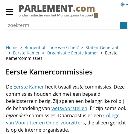
Overslaan
Licht
PARLEMENT
.com
en
weerg
Primair
onder redactie van het
Montesquieu Instituut
naar
menu
de
tonen/verbergen
inhoud
gaan
Home
Binnenhof - hoe werkt het?
Staten-Generaal
Eerste Kamer
Organisatie Eerste Kamer
Eerste
Kamercommissies
Eerste Kamercommissies
De
Eerste Kamer
heeft twaalf
vaste
commissies. Deze
commissies houden zich met een bepaald
beleidsterrein bezig. Zij spelen een belangrijke rol bij
de behandeling van
wetsvoorstellen
. Er zijn soms ook
bijzondere
commissies. Daarnaast is er een
College
van Voorzitter en Ondervoorzitters
, die alleen gericht
is op de interne organisatie.