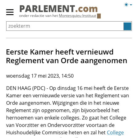
Overslaan
Licht
PARLEMENT
.com
en
weerg
Primair
onder redactie van het
Montesquieu Instituut
naar
menu
de
tonen/verbergen
inhoud
gaan
Eerste Kamer heeft vernieuwd
Reglement van Orde aangenomen
woensdag 17 mei 2023, 14:50
DEN HAAG (PDC) - Op dinsdag 16 mei heeft de Eerste
Kamer een vernieuwde versie van het Reglement van
Orde aangenomen. Wijzigingen die in het nieuwe
Reglement zijn opgenomen, zijn bijvoorbeeld het
hernoemen van enkele colleges. Zo gaat het College
van Voorzitter en Ondervoorzitter voortaan de
Huishoudelijke Commissie heten en zal het
College