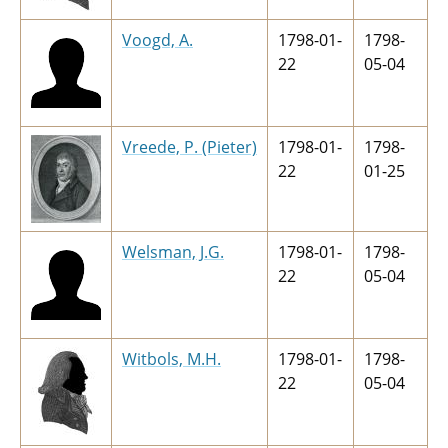
Voogd, A.
1798-01-
1798-
22
05-04
Vreede, P. (Pieter)
1798-01-
1798-
22
01-25
Welsman, J.G.
1798-01-
1798-
22
05-04
Witbols, M.H.
1798-01-
1798-
22
05-04