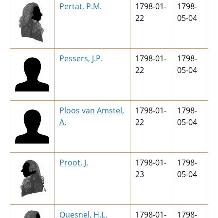
Pertat, P.M.
1798-01-
1798-
22
05-04
Pessers, J.P.
1798-01-
1798-
22
05-04
Ploos van Amstel,
1798-01-
1798-
A.
22
05-04
Proot, J.
1798-01-
1798-
23
05-04
Quesnel, H.L.
1798-01-
1798-