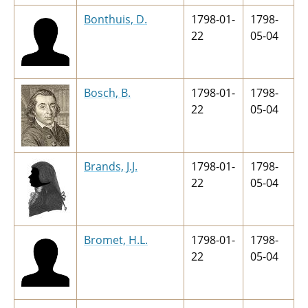
Bonthuis, D.
1798-01-
1798-
22
05-04
Bosch, B.
1798-01-
1798-
22
05-04
Brands, J.J.
1798-01-
1798-
22
05-04
Bromet, H.L.
1798-01-
1798-
22
05-04