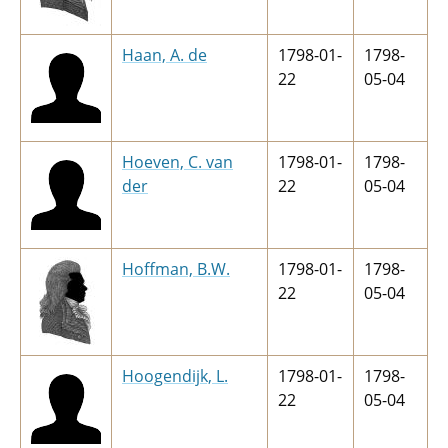
Haan, A. de
1798-01-
1798-
22
05-04
Hoeven, C. van
1798-01-
1798-
der
22
05-04
Hoffman, B.W.
1798-01-
1798-
22
05-04
Hoogendijk, L.
1798-01-
1798-
22
05-04