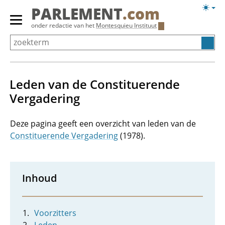
Overslaan
Licht
PARLEMENT
.com
en
weerg
Primair
onder redactie van het
Montesquieu Instituut
naar
menu
de
tonen/verbergen
inhoud
gaan
Leden van de Constituerende
Vergadering
Deze pagina geeft een overzicht van leden van de
Constituerende Vergadering
(1978).
Inhoud
Voorzitters