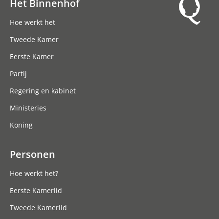
Het Binnenhof
Hoofdnavigatie
Hoe werkt het
Tweede Kamer
Eerste Kamer
Partij
Regering en kabinet
Ministeries
Koning
Personen
Hoe werkt het?
Eerste Kamerlid
Tweede Kamerlid