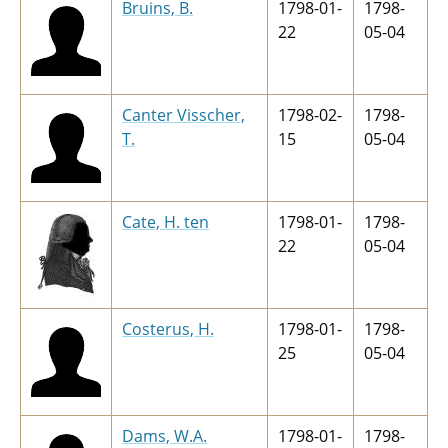
Bruins, B.
1798-01-
1798-
22
05-04
Canter Visscher,
1798-02-
1798-
T.
15
05-04
Cate, H. ten
1798-01-
1798-
22
05-04
Costerus, H.
1798-01-
1798-
25
05-04
Dams, W.A.
1798-01-
1798-