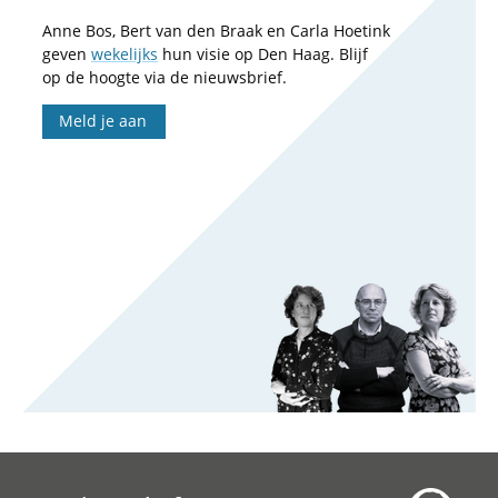
Anne Bos, Bert van den Braak en Carla Hoetink
geven
wekelijks
hun visie op Den Haag. Blijf
op de hoogte via de nieuwsbrief.
Meld je aan