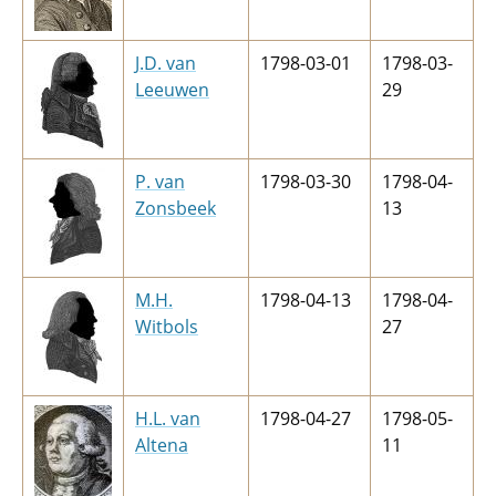
J.D. van
1798-03-01
1798-03-
Leeuwen
29
P. van
1798-03-30
1798-04-
Zonsbeek
13
M.H.
1798-04-13
1798-04-
Witbols
27
H.L. van
1798-04-27
1798-05-
Altena
11