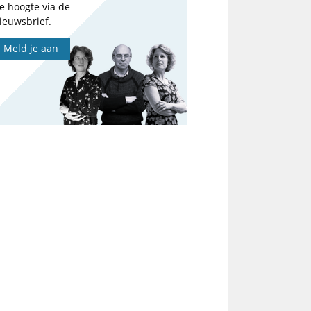
e hoogte via de
ieuwsbrief.
Meld je aan