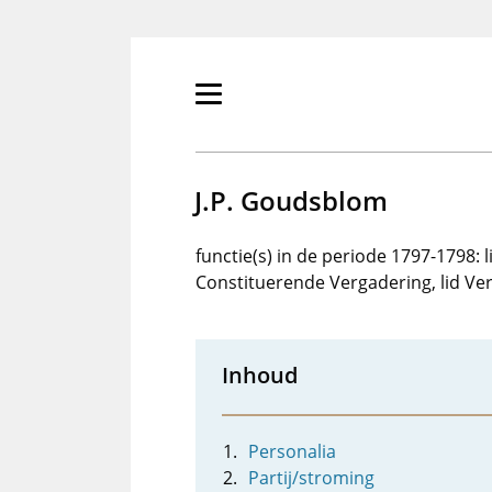
Overslaan
en
naar
de
Primair
inhoud
menu
gaan
tonen/verbergen
J.P. Goudsblom
functie(s) in de periode 1797-1798: 
Constituerende Vergadering, lid V
Inhoud
Personalia
Partij/stroming