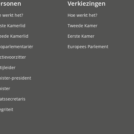
ersonen
Verkiezingen
 werkt het?
Hoe werkt het?
ste Kamerlid
Tweede Kamer
eede Kamerlid
Eerste Kamer
roparlementariër
Europees Parlement
ctievoorzitter
tijleider
ister-president
ister
atssecretaris
egriteit