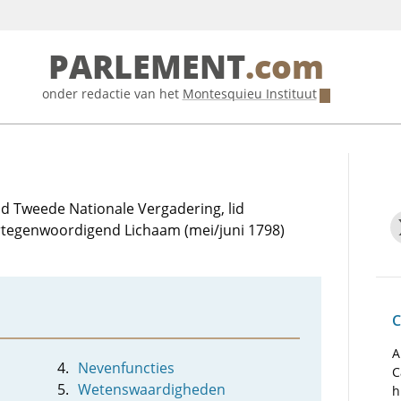
PARLEMENT
.com
onder redactie van het
Montesquieu Instituut
lid Tweede Nationale Vergadering, lid
ertegenwoordigend Lichaam (mei/juni 1798)
C
A
Nevenfuncties
C
Wetenswaardigheden
h