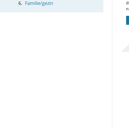
Familie/gezin
d
n