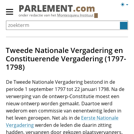
Overslaan
Licht
PARLEMENT
.com
en
weerg
Primair
onder redactie van het
Montesquieu Instituut
naar
menu
de
tonen/verbergen
inhoud
gaan
Tweede Nationale Vergadering en
Constituerende Vergadering (1797-
1798)
De Tweede Nationale Vergadering bestond in de
periode 1 september 1797 tot 22 januari 1798. Na de
verwerping van de ontwerp-Constitutie moest een
nieuw ontwerp worden gemaakt. Daartoe werd
wederom een commissie van eenentwintig leden in
het leven geroepen. Net als in de
Eerste Nationale
Vergadering
werden de leden die daarin zitting
hadden, vervangen door gekozen plaatsvervangers.