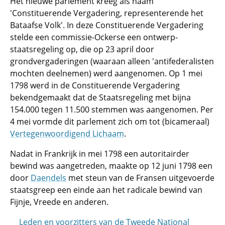
Het nieuwe parlement kreeg als naam
'Constituerende Vergadering, representerende het
Bataafse Volk'. In deze Constituerende Vergadering
stelde een commissie-Ockerse een ontwerp-
staatsregeling op, die op 23 april door
grondvergaderingen (waaraan alleen 'antifederalisten
mochten deelnemen) werd aangenomen. Op 1 mei
1798 werd in de Constituerende Vergadering
bekendgemaakt dat de Staatsregeling met bijna
154.000 tegen 11.500 stemmen was aangenomen. Per
4 mei vormde dit parlement zich om tot (bicameraal)
Vertegenwoordigend Lichaam
.
Nadat in Frankrijk in mei 1798 een autoritairder
bewind was aangetreden, maakte op 12 juni 1798 een
door
Daendels
met steun van de Fransen uitgevoerde
staatsgreep een einde aan het radicale bewind van
Fijnje, Vreede en anderen.
Leden en voorzitters van de Tweede National