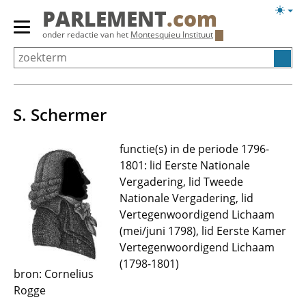
Overslaan
Licht
PARLEMENT
.com
en
weerg
Primair
onder redactie van het
Montesquieu Instituut
naar
menu
de
tonen/verbergen
inhoud
gaan
S. Schermer
functie(s) in de periode 1796-
1801: lid Eerste Nationale
Vergadering, lid Tweede
Nationale Vergadering, lid
Vertegenwoordigend Lichaam
(mei/juni 1798), lid Eerste Kamer
Vertegenwoordigend Lichaam
(1798-1801)
bron: Cornelius
Rogge