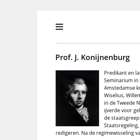
Overslaan
en
naar
de
Primair
inhoud
menu
gaan
tonen/verbergen
Prof. J. Konijnenburg
Predikant en l
Seminarium in 
Amstedamse kri
Wiselius, Wille
in de Tweede N
ijverde voor g
de staatsgreep
Staatsregeling
redigeren. Na de regimewisseling van