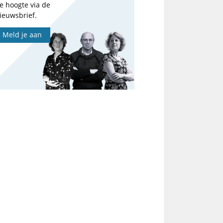
e hoogte via de
ieuwsbrief.
Meld je aan