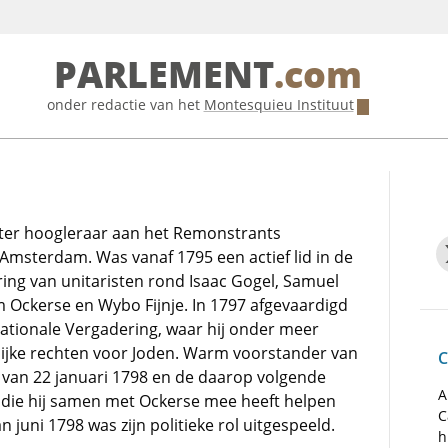
PARLEMENT
.com
onder redactie van het
Montesquieu Instituut
ater hoogleraar aan het Remonstrants
Amsterdam. Was vanaf 1795 een actief lid in de
ng van unitaristen rond Isaac Gogel, Samuel
m Ockerse en Wybo Fijnje. In 1797 afgevaardigd
ationale Vergadering, waar hij onder meer
elijke rechten voor Joden. Warm voorstander van
C
 van 22 januari 1798 en de daarop volgende
A
, die hij samen met Ockerse mee heeft helpen
C
 juni 1798 was zijn politieke rol uitgespeeld.
h