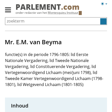
Overslaan
Licht
PARLEMENT
.com
en
weerg
Primair
onder redactie van het
Montesquieu Instituut
naar
menu
de
tonen/verbergen
inhoud
gaan
Mr. E.M. van Beyma
functie(s) in de periode 1796-1805: lid Eerste
Nationale Vergadering, lid Tweede Nationale
Vergadering, lid Constituerende Vergadering, lid
Vertegenwoordigend Lichaam (mei/juni 1798), lid
Tweede Kamer Vertegenwoordigend Lichaam (1798-
1801), lid Wetgevend Lichaam (1801-1805)
Inhoud