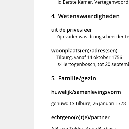
lid Eerste Kamer, Vertegenwoordi
Wetenswaardigheden
uit de privésfeer
Zijn vader was droogscheerder te
woonplaats(en)/adres(sen)
Tilburg, vanaf 14 oktober 1756
's-Hertogenbosch, tot 20 septem
Familie/gezin
huwelijk/samenlevingsvorm
gehuwd te Tilburg, 26 januari 1778
echtgeno(o)t(e)/partner
A.B. van Tulder, Anna Barbara