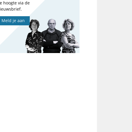
e hoogte via de
ieuwsbrief.
Meld je aan