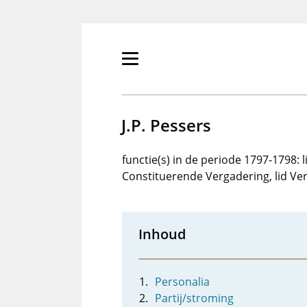
Overslaan
en
naar
de
Primair
inhoud
menu
gaan
tonen/verbergen
J.P. Pessers
functie(s) in de periode 1797-1798: 
Constituerende Vergadering, lid V
Inhoud
Personalia
Partij/stroming