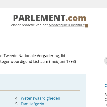
PARLEMENT
.com
onder redactie van het
Montesquieu Instituut
lid Tweede Nationale Vergadering, lid
ertegenwoordigend Lichaam (mei/juni 1798)
C
A
Wetenswaardigheden
C
Familie/gezin
h