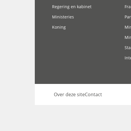
Regering en kabinet
Fra
Ministeries
Par
Koning
Min
Min
Sta
Int
Over deze site
Contact
Footer