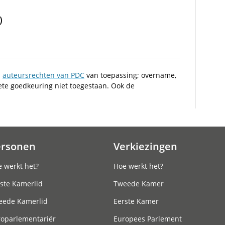
)
n
auteursrechten van PDC
van toepassing; overname,
iete goedkeuring niet toegestaan. Ook de
ersonen
Verkiezingen
 werkt het?
Hoe werkt het?
ste Kamerlid
Tweede Kamer
eede Kamerlid
Eerste Kamer
roparlementariër
Europees Parlement