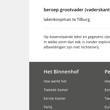
beroep grootvader (vaderskant
lakenkoopman te Tilburg
Op bovenstaande tekst en gegevens zij
in welke vorm dan ook, is zonder explic
afbeeldingen zijn niet rechtenvrij.
Het Binnenhof
P
Hoofdnavigatie
Hoe werkt het
Hoe
Tweede Kamer
Eer
Eerste Kamer
Tw
Partij
Eu