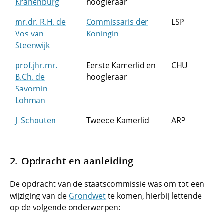
Kranenburg
hoogleraar
mr.dr. R.H. de
Commissaris der
LSP
Vos van
Koningin
Steenwijk
prof.jhr.mr.
Eerste Kamerlid en
CHU
B.Ch. de
hoogleraar
Savornin
Lohman
J.­­­ ­­­­Schouten
Tweede Kamerlid
ARP
Opdracht en aanleiding
De opdracht van de staatscommissie was om tot een
wijziging van de
Grondwet
te komen, hierbij lettende
op de volgende onderwerpen: