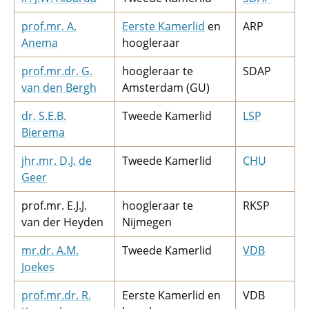
prof.mr. A.
Eerste Kamerlid
en
ARP
Anema
hoogleraar
prof.mr.dr. G.
hoogleraar te
SDAP
van den Bergh
Amsterdam (GU)
dr. S.E.B.
Tweede Kamerlid
LSP
Bierema
jhr.mr. D.J. de
Tweede Kamerlid
CHU
Geer
prof.mr. E.J.J.
hoogleraar te
RKSP
van der Heyden
Nijmegen
mr.dr. A.M.
Tweede Kamerlid
VDB
Joekes
prof.mr.dr. R.
Eerste Kamerlid en
VDB