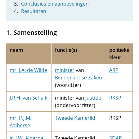
Conclusies en aanbevelingen
Resultaten
Samenstelling
naam
functie(s)
politieke
kleur
mr. J.A. de Wilde
minister
van
ARP
Binnenlandse Zaken
(voorzitter)
J.R.H. van Schaik
minister van
Justitie
RKSP
(ondervoorzitter)
mr. P.J.M.
Tweede Kamerlid
RKSP
Aalberse
ir. J.W. Albarda
Tweede Kamerlid
SDAP