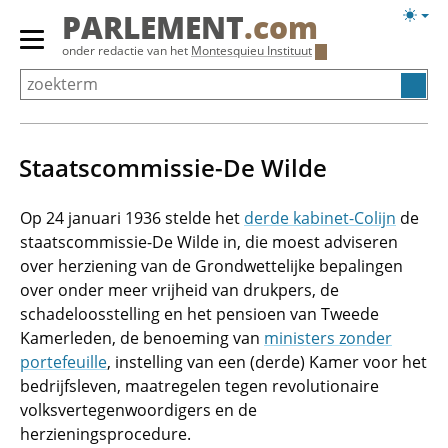
Overslaan
Licht
PARLEMENT
.com
en
weerg
Primair
onder redactie van het
Montesquieu Instituut
naar
menu
de
tonen/verbergen
inhoud
gaan
Staatscommissie-De Wilde
Op 24 januari 1936 stelde het
derde kabinet-Colijn
de
staatscommissie-De Wilde in, die moest adviseren
over herziening van de Grondwettelijke bepalingen
over onder meer vrijheid van drukpers, de
schadeloosstelling en het pensioen van Tweede
Kamerleden, de benoeming van
ministers zonder
portefeuille
, instelling van een (derde) Kamer voor het
bedrijfsleven, maatregelen tegen revolutionaire
volksvertegenwoordigers en de
herzieningsprocedure.