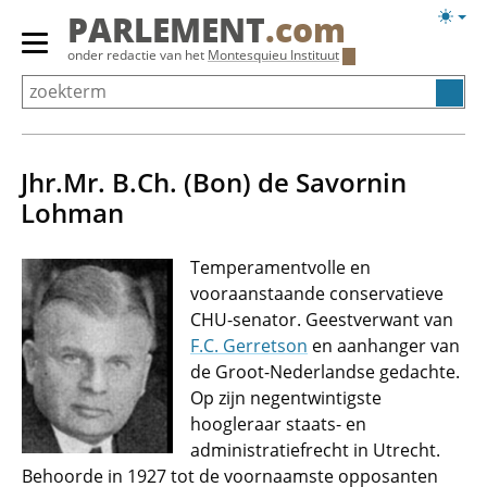
Overslaan
Licht
PARLEMENT
.com
en
weerg
Primair
onder redactie van het
Montesquieu Instituut
naar
menu
de
tonen/verbergen
inhoud
gaan
Jhr.Mr. B.Ch. (Bon) de Savornin
Lohman
Temperamentvolle en
vooraanstaande conservatieve
CHU-senator. Geestverwant van
F.C. Gerretson
en aanhanger van
de Groot-Nederlandse gedachte.
Op zijn negentwintigste
hoogleraar staats- en
administratiefrecht in Utrecht.
Behoorde in 1927 tot de voornaamste opposanten