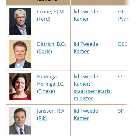
Crone, F.J.M.
lid Tweede
GL-
(Ferd)
Kamer
PvdA
Dittrich, B.O.
lid Tweede
D66
(Boris)
Kamer
Huizinga-
lid Tweede
CU
Heringa, J.C.
Kamer
;​
(Tineke)
staatssecretaris
;​
minister
Janssen, R.A.
lid Tweede
SP
(Rik)
Kamer