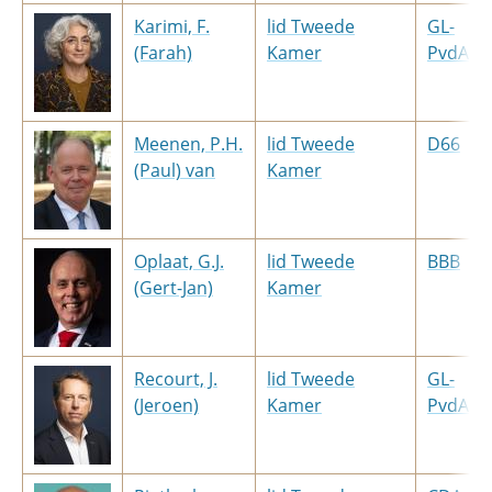
Karimi, F.
lid Tweede
GL-
(Farah)
Kamer
PvdA
Meenen, P.H.
lid Tweede
D66
(Paul) van
Kamer
Oplaat, G.J.
lid Tweede
BBB
(Gert-Jan)
Kamer
Recourt, J.
lid Tweede
GL-
(Jeroen)
Kamer
PvdA