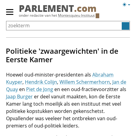
Overslaan
Licht
PARLEMENT
.com
en
weerg
Primair
onder redactie van het
Montesquieu Instituut
naar
menu
de
tonen/verbergen
inhoud
gaan
Politieke 'zwaargewichten' in de
Eerste Kamer
Hoewel oud-minister-presidenten als
Abraham
Kuyper
,
Hendrik Colijn
,
Willem Schermerhorn
,
Jan de
Quay
en
Piet de Jong
en een oud-fractievoorzitter als
Jaap Burger
er deel vanuit maakten, kon de Eerste
Kamer lang toch moeilijk als een instituut met veel
politieke kopstukken worden gekenschetst.
Opvallender was veeleer het ontbreken van oud-
premiers of oud-politiek leiders.