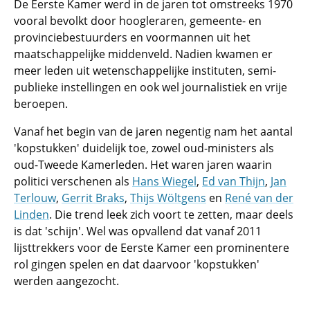
De Eerste Kamer werd in de jaren tot omstreeks 1970
vooral bevolkt door hoogleraren, gemeente- en
provinciebestuurders en voormannen uit het
maatschappelijke middenveld. Nadien kwamen er
meer leden uit wetenschappelijke instituten, semi-
publieke instellingen en ook wel journalistiek en vrije
beroepen.
Vanaf het begin van de jaren negentig nam het aantal
'kopstukken' duidelijk toe, zowel oud-ministers als
oud-Tweede Kamerleden. Het waren jaren waarin
politici verschenen als
Hans Wiegel
,
Ed van Thijn
,
Jan
Terlouw
,
Gerrit Braks
,
Thijs Wöltgens
en
René van der
Linden
. Die trend leek zich voort te zetten, maar deels
is dat 'schijn'. Wel was opvallend dat vanaf 2011
lijsttrekkers voor de Eerste Kamer een prominentere
rol gingen spelen en dat daarvoor 'kopstukken'
werden aangezocht.