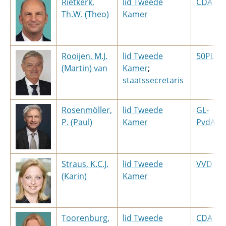
Rietkerk,
lid Tweede
CDA
Th.W. (Theo)
Kamer
Rooijen, M.J.
lid Tweede
50PLUS
(Martin) van
Kamer
;​
staatssecretaris
Rosenmöller,
lid Tweede
GL-
P. (Paul)
Kamer
PvdA
Straus, K.C.J.
lid Tweede
VVD
(Karin)
Kamer
Toorenburg,
lid Tweede
CDA