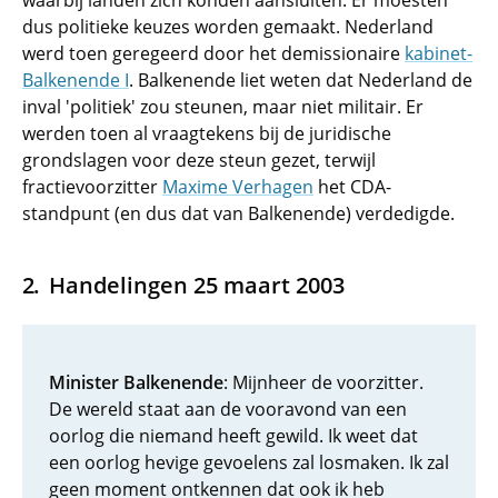
waarbij landen zich konden aansluiten. Er moesten
dus politieke keuzes worden gemaakt. Nederland
werd toen geregeerd door het demissionaire
kabinet-
Balkenende I
. Balkenende liet weten dat Nederland de
inval 'politiek' zou steunen, maar niet militair. Er
werden toen al vraagtekens bij de juridische
grondslagen voor deze steun gezet, terwijl
fractievoorzitter
Maxime Verhagen
het CDA-
standpunt (en dus dat van Balkenende) verdedigde.
Handelingen 25 maart 2003
Minister Balkenende
: Mijnheer de voorzitter.
De wereld staat aan de vooravond van een
oorlog die niemand heeft gewild. Ik weet dat
een oorlog hevige gevoelens zal losmaken. Ik zal
geen moment ontkennen dat ook ik heb