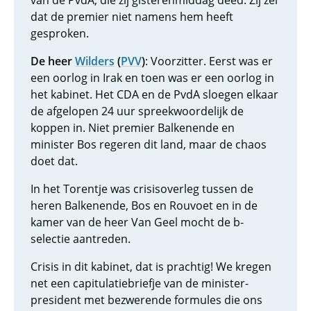
van de PvdA, die zij gisterenmiddag deed. Zij zei
dat de premier niet namens hem heeft
gesproken.
De heer
Wilders
(
PVV
)
: Voorzitter. Eerst was er
een oorlog in Irak en toen was er een oorlog in
het kabinet. Het CDA en de PvdA sloegen elkaar
de afgelopen 24 uur spreekwoordelijk de
koppen in. Niet premier Balkenende en
minister Bos regeren dit land, maar de chaos
doet dat.
In het Torentje was crisisoverleg tussen de
heren Balkenende, Bos en Rouvoet en in de
kamer van de heer Van Geel mocht de b-
selectie aantreden.
Crisis in dit kabinet, dat is prachtig! We kregen
net een capitulatiebriefje van de minister-
president met bezwerende formules die ons