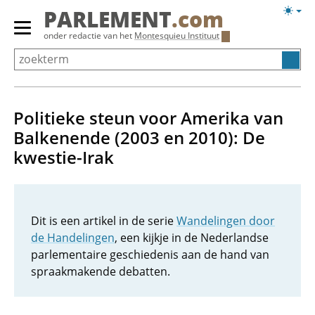
Overslaan
Licht
PARLEMENT
.com
en
weerg
Primair
onder redactie van het
Montesquieu Instituut
naar
menu
de
tonen/verbergen
inhoud
gaan
Politieke steun voor Amerika van
Balkenende (2003 en 2010): De
kwestie-Irak
Dit is een artikel in de serie
Wandelingen door
de Handelingen
, een kijkje in de Nederlandse
parlementaire geschiedenis aan de hand van
spraakmakende debatten.