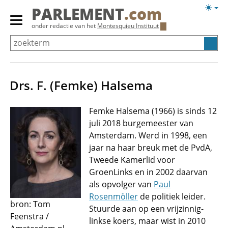
Overslaan
Licht
PARLEMENT
.com
en
weerg
Primair
onder redactie van het
Montesquieu Instituut
naar
menu
de
tonen/verbergen
inhoud
gaan
Drs. F. (Femke) Halsema
Femke Halsema (1966) is sinds 12
juli 2018 burgemeester van
Amsterdam. Werd in 1998, een
jaar na haar breuk met de PvdA,
Tweede Kamerlid voor
GroenLinks en in 2002 daarvan
als opvolger van
Paul
Rosenmöller
de politiek leider.
bron: Tom
Stuurde aan op een vrijzinnig-
Feenstra /
linkse koers, maar wist in 2010