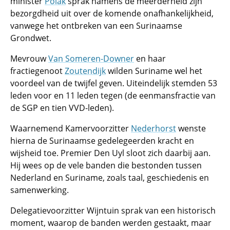
minister
Polak
sprak namens de meerderheid zijn
bezorgdheid uit over de komende onafhankelijkheid,
vanwege het ontbreken van een Surinaamse
Grondwet.
Mevrouw
Van Someren-Downer
en haar
fractiegenoot
Zoutendijk
wilden Suriname wel het
voordeel van de twijfel geven. Uiteindelijk stemden 53
leden voor en 11 leden tegen (de eenmansfractie van
de SGP en tien VVD-leden).
Waarnemend Kamervoorzitter
Nederhorst
wenste
hierna de Surinaamse gedelegeerden kracht en
wijsheid toe. Premier Den Uyl sloot zich daarbij aan.
Hij wees op de vele banden die bestonden tussen
Nederland en Suriname, zoals taal, geschiedenis en
samenwerking.
Delegatievoorzitter Wijntuin sprak van een historisch
moment, waarop de banden werden gestaakt, maar