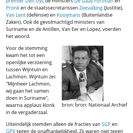
premier Den Uyl
, de ministers
De Gaay Fortman
en
Pronk
en de staatssecretarissen
Zeevalking
(Justitie),
Van Lent
(defensie) en
Kooijmans
(Buitenlandse
Zaken). Ook de gevolmachtigd ministers van
Suriname en de Antillen, Van Eer en Lopez, voerden
het woord.
Voor de stemming
kwam het tot een
openlijke verzoening
tussen Wijntuin en
Lachmon. Wijntuin zei:
"Mijnheer Lachmon,
wij gaan het samen
doen in Suriname",
bron: bron: Nationaal Archief
waarna applaus klonk
in de vergaderzaal.
Uiteindelijk stemden alleen de fracties van
SGP
en
GPV
tegen de onafhankelijkheid. Zij waren niet tegen