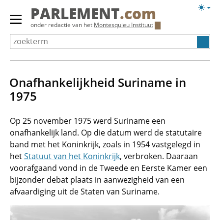
Overslaan
Licht
PARLEMENT
.com
en
weerg
Primair
onder redactie van het
Montesquieu Instituut
naar
menu
de
tonen/verbergen
inhoud
gaan
Onafhankelijkheid Suriname in
1975
Op 25 november 1975 werd Suriname een
onafhankelijk land. Op die datum werd de statutaire
band met het Koninkrijk, zoals in 1954 vastgelegd in
het
Statuut van het Koninkrijk
, verbroken. Daaraan
voorafgaand vond in de Tweede en Eerste Kamer een
bijzonder debat plaats in aanwezigheid van een
afvaardiging uit de Staten van Suriname.