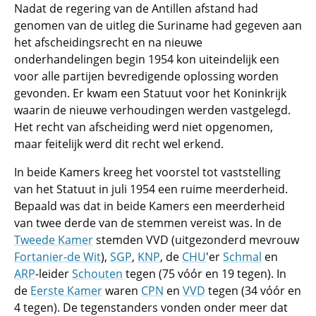
Nadat de regering van de Antillen afstand had
genomen van de uitleg die Suriname had gegeven aan
het afscheidingsrecht en na nieuwe
onderhandelingen begin 1954 kon uiteindelijk een
voor alle partijen bevredigende oplossing worden
gevonden. Er kwam een Statuut voor het Koninkrijk
waarin de nieuwe verhoudingen werden vastgelegd.
Het recht van afscheiding werd niet opgenomen,
maar feitelijk werd dit recht wel erkend.
In beide Kamers kreeg het voorstel tot vaststelling
van het Statuut in juli 1954 een ruime meerderheid.
Bepaald was dat in beide Kamers een meerderheid
van twee derde van de stemmen vereist was. In de
Tweede Kamer
stemden VVD (uitgezonderd mevrouw
Fortanier-de Wit
),
SGP
,
KNP
, de
CHU
'er
Schmal
en
ARP
-leider
Schouten
tegen (75 vóór en 19 tegen). In
de
Eerste Kamer
waren
CPN
en
VVD
tegen (34 vóór en
4 tegen). De tegenstanders vonden onder meer dat