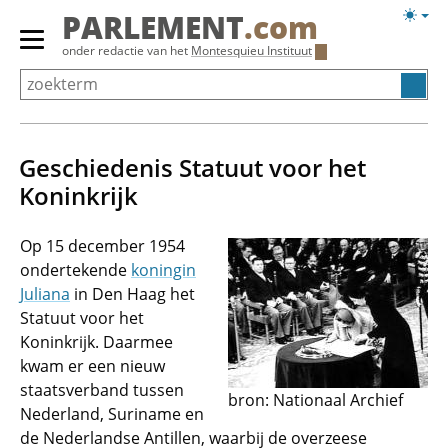
Overslaan
Licht
PARLEMENT
.com
en
weerg
Primair
onder redactie van het
Montesquieu Instituut
naar
menu
de
tonen/verbergen
inhoud
gaan
Geschiedenis Statuut voor het
Koninkrijk
Op 15 december 1954
ondertekende
koningin
Juliana
in Den Haag het
Statuut voor het
Koninkrijk. Daarmee
kwam er een nieuw
staatsverband tussen
bron: Nationaal Archief
Nederland, Suriname en
de Nederlandse Antillen, waarbij de overzeese