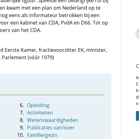
aderlijke figuur. Speelde een belangrijke rol bij
 en kwam met een plan om Nederland op te
 nog eens als informateur betrokken bij een
voor een kabinet van CDA, PvdA en D66. Tot op
 koers van het CDA.
id Eerste Kamer, fractievoorzitter EK, minister,
s Parlement (vóór 1979)
C
A
C
h
d
n
Opleiding
Activiteiten
Wetenswaardigheden
Publicaties van/over
Familie/gezin