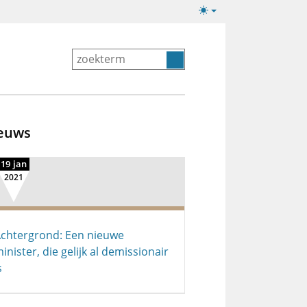
Lichte/donkere
weergave
euws
19 jan
2021
chtergrond: Een nieuwe
inister, die gelijk al demissionair
s