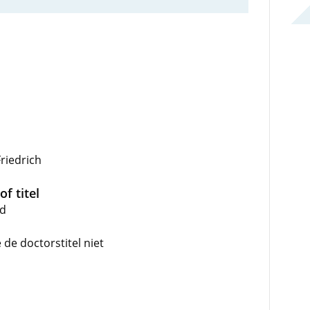
riedrich
f titel
md
e doctorstitel niet