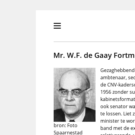
Overslaan
en
naar
de
Primair
inhoud
menu
gaan
tonen/verbergen
Mr. W.F. de Gaay Fort
Gezaghebbende 
ambtenaar, sec
de CNV-kadersc
1956 zonder su
kabinetsformati
ook senator wa
te lossen. Liet
minister te wo
bron: Foto
band met de e
Spaarnestad