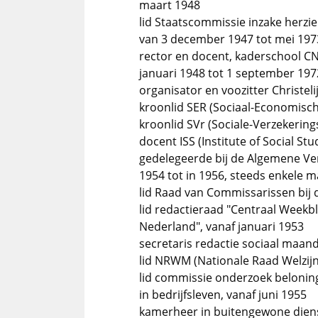
maart 1948
lid Staatscommissie inzake herzi
van 3 december 1947 tot mei 197
rector en docent, kaderschool CN
januari 1948 tot 1 september 197
organisator en voozitter Christeli
kroonlid SER (Sociaal-Economisc
kroonlid SVr (Sociale-Verzekerin
docent ISS (Institute of Social Stu
gedelegeerde bij de Algemene Ver
1954 tot in 1956, steeds enkele 
lid Raad van Commissarissen bij 
lid redactieraad "Centraal Weekb
Nederland", vanaf januari 1953
secretaris redactie sociaal maan
lid NRWM (Nationale Raad Welzijn
lid commissie onderzoek belonin
in bedrijfsleven, vanaf juni 1955
kamerheer in buitengewone dienst