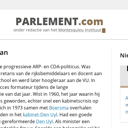
PARLEMENT
.com
onder redactie van het
Montesquieu Instituut
man
Ni
progressieve ARP- en CDA-politicus. Was
retaris van de rijksbemiddelaars en docent aan
hool en werd later hoogleraar aan de VU. In
cces formateur tijdens de lange
e van dat jaar. Wist in 1960, het jaar waarin hij
A
s geworden, echter snel een kabinetscrisis op
m
 zich in 1973 samen met
Boersma
overhalen
i
rden in het
kabinet-Den Uyl
. Had een goede
x-gereformeerde
Den Uyl
. Als minister een