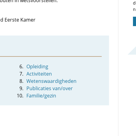
outen in wetsvoorstellen.
d
n
lid Eerste Kamer
Opleiding
Activiteiten
Wetenswaardigheden
Publicaties van/over
Familie/gezin