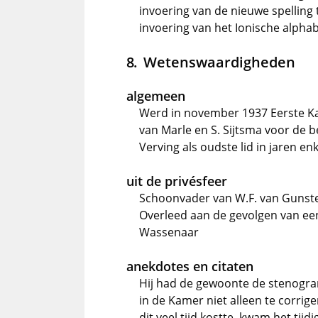
invoering van de nieuwe spelling t
invoering van het Ionische alphab
Wetenswaardigheden
algemeen
Werd in november 1937 Eerste Kam
van Marle en S. Sijtsma voor de
Verving als oudste lid in jaren e
uit de privésfeer
Schoonvader van W.F. van Gunst
Overleed aan de gevolgen van een
Wassenaar
anekdotes en citaten
Hij had de gewoonte de stenog
in de Kamer niet alleen te corrig
dit veel tijd kostte, kwam het ti