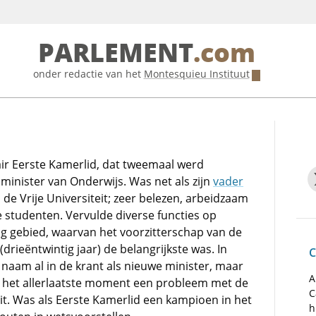
PARLEMENT
.com
onder redactie van het
Montesquieu Instituut
air Eerste Kamerlid, dat tweemaal werd
minister van Onderwijs. Was net als zijn
vader
de Vrije Universiteit; zeer belezen, arbeidzaam
de studenten. Vervulde diverse functies op
g gebied, waarvan het voorzitterschap van de
drieëntwintig jaar) de belangrijkste was. In
C
 naam al in de krant als nieuwe minister, maar
A
 het allerlaatste moment een probleem met de
C
eit. Was als Eerste Kamerlid een kampioen in het
h