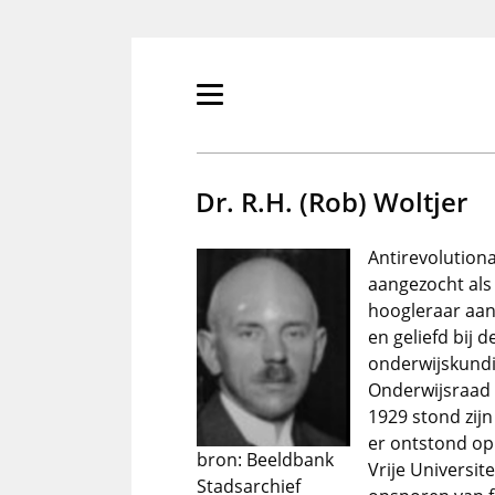
Overslaan
en
naar
de
Primair
inhoud
menu
gaan
tonen/verbergen
Dr. R.H. (Rob) Woltjer
Antirevolution
aangezocht als 
hoogleraar aan 
en geliefd bij 
onderwijskundi
Onderwijsraad (
1929 stond zijn
er ontstond op
bron: Beeldbank
Vrije Universit
Stadsarchief