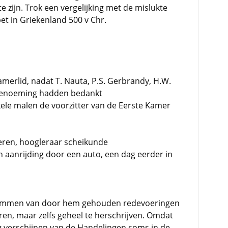
e zijn. Trok een vergelijking met de mislukte
et in Griekenland 500 v Chr.
erlid, nadat T. Nauta, P.S. Gerbrandy, H.W.
 benoeming hadden bedankt
nkele malen de voorzitter van de Eerste Kamer
eren, hoogleraar scheikunde
 aanrijding door een auto, een dag eerder in
rammen van door hem gehouden redevoeringen
eren, maar zelfs geheel te herschrijven. Omdat
jdig verschijnen van de Handelingen soms in de