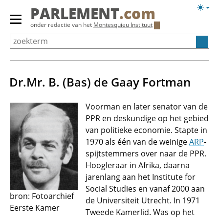
Overslaan
Licht
PARLEMENT
.com
en
weerg
Primair
onder redactie van het
Montesquieu Instituut
naar
menu
de
tonen/verbergen
inhoud
gaan
Dr.Mr. B. (Bas) de Gaay Fortman
Voorman en later senator van de
PPR en deskundige op het gebied
van politieke economie. Stapte in
1970 als één van de weinige
ARP
-
spijtstemmers over naar de PPR.
Hoogleraar in Afrika, daarna
jarenlang aan het Institute for
Social Studies en vanaf 2000 aan
bron: Fotoarchief
de Universiteit Utrecht. In 1971
Eerste Kamer
Tweede Kamerlid. Was op het