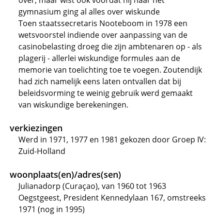
over, maar wist ook voordat hij naar het
gymnasium ging al alles over wiskunde
Toen staatssecretaris Nooteboom in 1978 een
wetsvoorstel indiende over aanpassing van de
casinobelasting droeg die zijn ambtenaren op - als
plagerij - allerlei wiskundige formules aan de
memorie van toelichting toe te voegen. Zoutendijk
had zich namelijk eens laten ontvallen dat bij
beleidsvorming te weinig gebruik werd gemaakt
van wiskundige berekeningen.
verkiezingen
Werd in 1971, 1977 en 1981 gekozen door Groep IV:
Zuid-Holland
woonplaats(en)/adres(sen)
Julianadorp (Curaçao), van 1960 tot 1963
Oegstgeest, President Kennedylaan 167, omstreeks
1971 (nog in 1995)