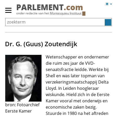
Overslaan
Licht
PARLEMENT
.com
en
weerg
Primair
onder redactie van het
Montesquieu Instituut
naar
menu
de
tonen/verbergen
inhoud
gaan
Dr. G. (Guus) Zoutendijk
Wetenschapper en ondernemer
die ruim zes jaar de VVD-
senaatsfractie leidde. Werkte bij
Shell en was later topman van
verzekeringsmaatschappij Delta
Lloyd. In Leiden hoogleraar
wiskunde. Hield zich in de Eerste
Kamer vooral met onderwijs en
bron: Fotoarchief
economische zaken bezig.
Eerste Kamer
Stuurde in 1980 na het aftreden