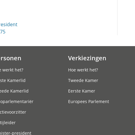
esident
975
ersonen
Verkiezingen
 werkt het?
Hoe werkt het?
ste Kamerlid
Tweede Kamer
eede Kamerlid
Eerste Kamer
roparlementariër
Europees Parlement
ctievoorzitter
tijleider
ister-president