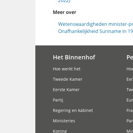
2022)
Meer over
Wetenswaardigheden minister-pr
Onafhankelijkheid Suriname in 1
Het Binnenhof
P
Hoofdnavigatie
Hoe werkt het
Hoe
Tweede Kamer
Eer
Eerste Kamer
Tw
Partij
Eu
Regering en kabinet
Fra
Ministeries
Par
Koning
Min