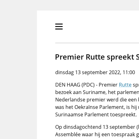
Overslaan
en
naar
de
Primair
inhoud
menu
gaan
tonen/verbergen
Premier Rutte spreekt
dinsdag 13 september 2022, 11:00
DEN HAAG (PDC) - Premier
Rutte
spr
bezoek aan Suriname, het parlement 
Nederlandse premier werd die een b
was het Oekraïnse Parlement, is hij
Surinaamse Parlement toespreekt.
Op dinsdagochtend 13 september (lo
Assemblée waar hij een toespraak 