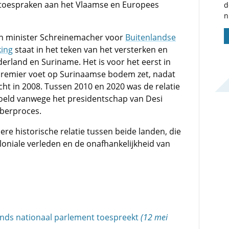
l toespraken aan het Vlaamse en Europees
d
n
n minister Schreinemacher voor
Buitenlandse
ing
staat in het teken van het versterken en
erland en Suriname. Het is voor het eerst in
 premier voet op Surinaamse bodem zet, nadat
ht in 2008. Tussen 2010 en 2020 was de relatie
eld vanwege het presidentschap van Desi
mberproces.
ere historische relatie tussen beide landen, die
loniale verleden en de onafhankelijkheid van
ands nationaal parlement toespreekt
(12 mei