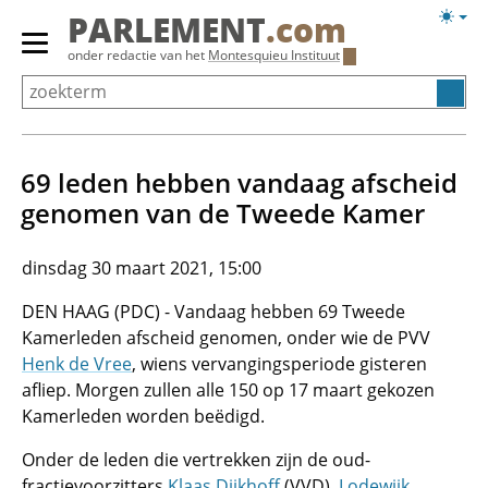
Overslaan
Licht
PARLEMENT
.com
en
weerg
Primair
onder redactie van het
Montesquieu Instituut
naar
menu
de
tonen/verbergen
inhoud
gaan
69 leden hebben vandaag afscheid
genomen van de Tweede Kamer
dinsdag 30 maart 2021, 15:00
DEN HAAG (PDC) - Vandaag hebben 69 Tweede
Kamerleden afscheid genomen, onder wie de PVV
Henk de Vree
, wiens vervangingsperiode gisteren
afliep. Morgen zullen alle 150 op 17 maart gekozen
Kamerleden worden beëdigd.
Onder de leden die vertrekken zijn de oud-
fractievoorzitters
Klaas Dijkhoff
(VVD),
Lodewijk