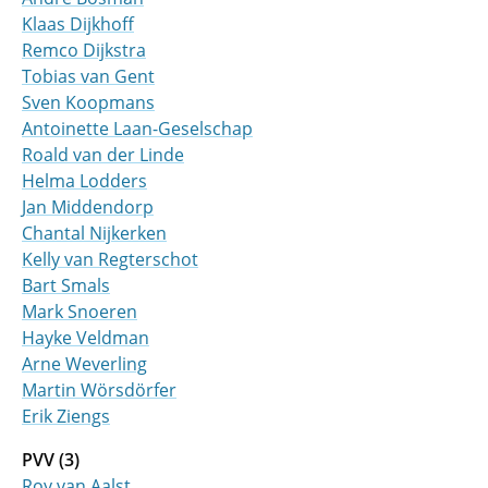
Klaas Dijkhoff
Remco Dijkstra
Tobias van Gent
Sven Koopmans
Antoinette Laan-Geselschap
Roald van der Linde
Helma­ Lodders
Jan Middendorp
Chantal Nijkerken
Kelly van Regterschot
Bart Smals
Mark Snoeren
Hayke Veldman
Arne Weverling
Martin Wörsdörfer
Erik Ziengs
PVV (3)
Roy van Aalst