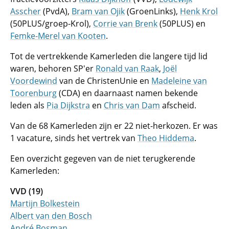
Asscher
(PvdA),
Bram van Ojik
(GroenLinks),
Henk Krol
(50PLUS/groep-Krol),
Corrie van Brenk
(50PLUS) en
Femke-Merel van Kooten
.
Tot de vertrekkende Kamerleden die langere tijd lid
waren, behoren SP'er
Ronald van Raak
,
Joël
Voordewind
van de ChristenUnie en
Madeleine van
Toorenburg
(CDA) en daarnaast namen bekende
leden als
Pia Dijkstra
en
Chris van Dam
afscheid.
Van de 68 Kamerleden zijn er 22 niet-herkozen. Er was
1 vacature, sinds het vertrek van
Theo Hiddema
.
Een overzicht gegeven van de niet terugkerende
Kamerleden:
VVD (19)
Martijn­­ Bolkestein
Albert­ van den Bosch
André­ Bosman