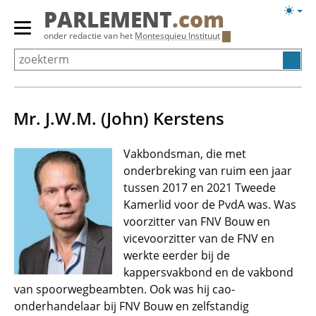
Overslaan
Licht
PARLEMENT
.com
en
weerg
Primair
onder redactie van het
Montesquieu Instituut
naar
menu
de
tonen/verbergen
inhoud
gaan
Mr. J.W.M. (John) Kerstens
Vakbondsman, die met
onderbreking van ruim een jaar
tussen 2017 en 2021 Tweede
Kamerlid voor de PvdA was. Was
voorzitter van FNV Bouw en
vicevoorzitter van de FNV en
werkte eerder bij de
kappersvakbond en de vakbond
van spoorwegbeambten. Ook was hij cao-
onderhandelaar bij FNV Bouw en zelfstandig