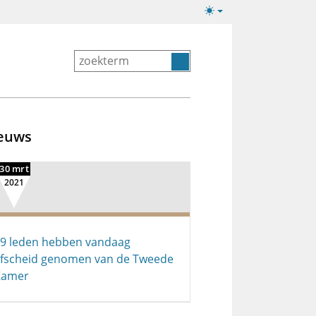
Lichte/donkere
weergave
euws
30 mrt
2021
9 leden hebben vandaag
fscheid genomen van de Tweede
Kamer