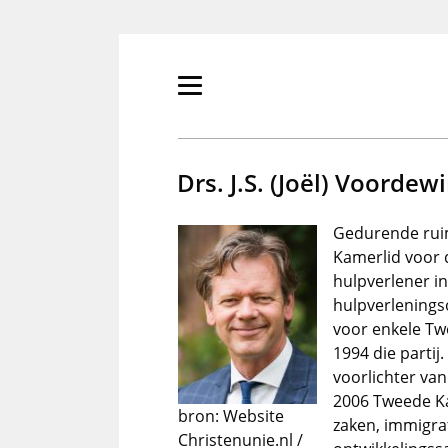
Overslaan
en
naar
de
Primair
inhoud
menu
gaan
tonen/verbergen
Drs. J.S. (Joël) Voordew
Gedurende ruim
Kamerlid voor 
hulpverlener in 
hulpverlenings
voor enkele Tw
1994 die parti
voorlichter van
2006 Tweede Ka
bron: Website
zaken, immigrat
Christenunie.nl /