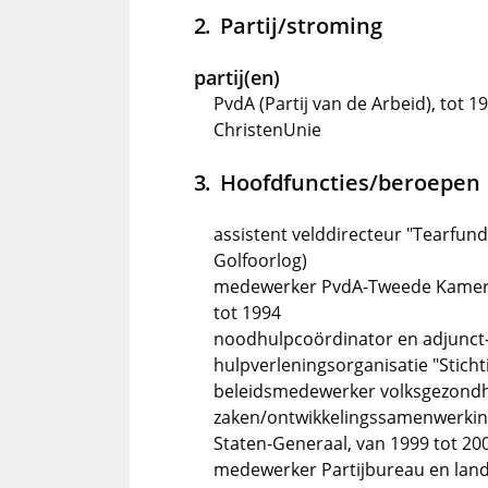
Partij/stroming
partij(en)
PvdA (Partij van de Arbeid), tot 1
ChristenUnie
Hoofdfuncties/beroepen
assistent velddirecteur "Tearfund"
Golfoorlog)
medewerker PvdA-Tweede Kamerled
tot 1994
noodhulpcoördinator en adjunct-di
hulpverleningsorganisatie "Stich
beleidsmedewerker volksgezondhei
zaken/ontwikkelingssamenwerking
Staten-Generaal, van 1999 tot 20
medewerker Partijbureau en land