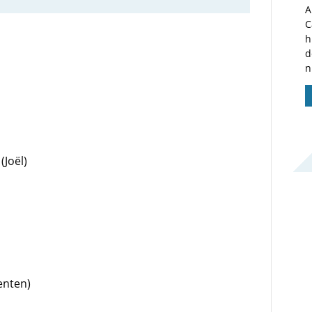
A
C
h
d
n
(Joël)
enten)