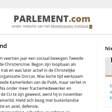
PARLEMENT
.com
onder redactie van het
Montesquieu Instituut
ind
Ni
 veertien jaar een sociaal bewogen Tweede
de ChristenUnie. Begon zijn loopbaan als
Irak en was later actief in de Christelijke
organisatie Dorcas. Was korte tijd werkzaam
eede Kamerleden van de PvdA, maar verliet in
6
j. Na onder meer fractiemedewerker en
a
 de CU te zijn geweest, werd hij in november
merlid. Hield zich bezig met buitenlandse
ie en asiel, defensie,