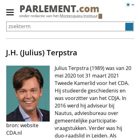
Overslaan
Licht
PARLEMENT
.com
en
weerg
Primair
onder redactie van het
Montesquieu Instituut
naar
menu
de
tonen/verbergen
inhoud
gaan
J.H. (Julius) Terpstra
Julius Terpstra (1989) was van 20
mei 2020 tot 31 maart 2021
Tweede Kamerlid voor het CDA.
Hij studeerde geschiedenis en
was voorzitter van het CDJA. In
2016 werd hij adviseur bij
Nautus, adviesbureau over
gemeentelijke participatie-
bron: website
vraagstukken. Verder was hij
CDA.nl
duo-raadslid in Leiden. Als