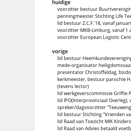
huidige
voorzitter bestuur Buurtverenigin
penningmeester Stichting Life Te
lid bestuur Z.C.F.'18, vanaf januar
voorzitter MKB-Limburg, vanaf 1 a
voorzitter European Logistic Cent
vorige
lid bestuur Heemkundevereniging
mede-organisator heiligdomsvaa
presentator Christoffeldag, bis
kerkmeester, bestuur parochie H.
(tevens lector)
lid werkgeverscommissie Griffie 
lid IPO(Interprovinciaal Overleg),
spreker/dagvoorzitter "Teeuwengr
lid bestuur Stichting "Vrienden v
lid Raad van Toezicht MIK Kinder
lid Raad van Advies betaald voetb