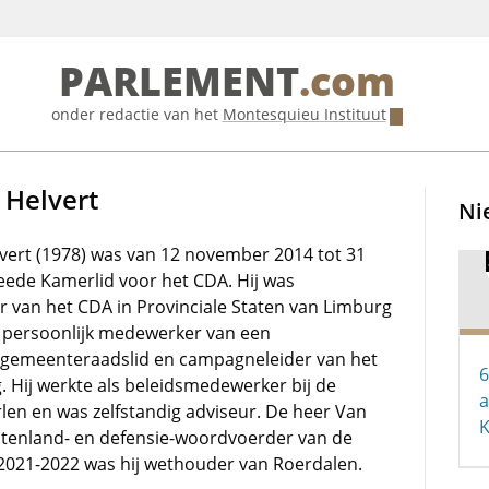
PARLEMENT
.com
onder redactie van het
Montesquieu Instituut
n Helvert
Ni
lvert (1978) was van 12 november 2014 tot 31
ede Kamerlid voor het CDA. Hij was
er van het CDA in Provinciale Staten van Limburg
 persoonlijk medewerker van een
 gemeenteraadslid en campagneleider van het
6
. Hij werkte als beleidsmedewerker bij de
a
en en was zelfstandig adviseur. De heer Van
itenland- en defensie-woordvoerder van de
n 2021-2022 was hij wethouder van Roerdalen.