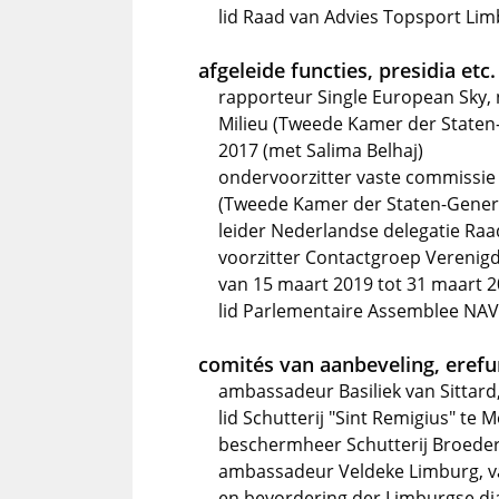
lid Raad van Advies Topsport Lim
afgeleide functies, presidia etc.
rapporteur Single European Sky,
Milieu (Tweede Kamer der Staten
2017 (met Salima Belhaj)
ondervoorzitter vaste commissie
(Tweede Kamer der Staten-Genera
leider Nederlandse delegatie Ra
voorzitter Contactgroep Verenig
van 15 maart 2019 tot 31 maart 
lid Parlementaire Assemblee NAV
comités van aanbeveling, erefun
ambassadeur Basiliek van Sittard
lid Schutterij "Sint Remigius" te 
beschermheer Schutterij Broedersc
ambassadeur Veldeke Limburg, van
en bevordering der Limburgse dia