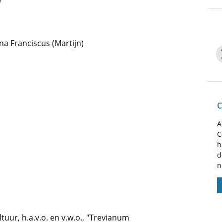
nna Franciscus (Martijn)
C
A
C
h
d
n
tuur, h.a.v.o. en v.w.o., "Trevianum