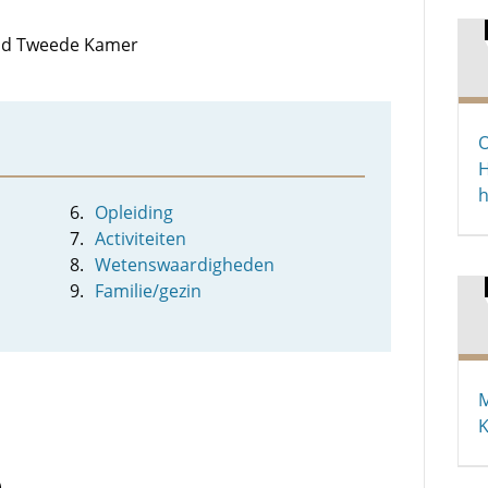
 lid Tweede Kamer
O
H
h
Opleiding
Activiteiten
Wetenswaardigheden
Familie/gezin
M
K
)