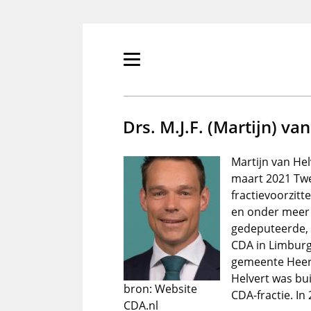
Overslaan
en
naar
de
Primair
inhoud
menu
gaan
tonen/verbergen
Drs. M.J.F. (Martijn) va
Martijn van He
maart 2021 Twe
fractievoorzitt
en onder meer
gedeputeerde,
CDA in Limburg
gemeente Heerl
Helvert was bu
bron: Website
CDA-fractie. I
CDA.nl