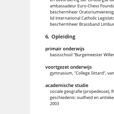
ambassadeur Euro-Chess Foundat
beschermheer Oratoriumverenigin
lid International Catholic Legisla
beschermheer Brassband Limburg,
Opleiding
primair onderwijs
basisschool "Burgemeester Willem
voortgezet onderwijs
gymnasium, "College Sittard", va
academische studie
sociale geografie (propedeuse), Ri
geschiedenis: oudheid en antieke c
2003