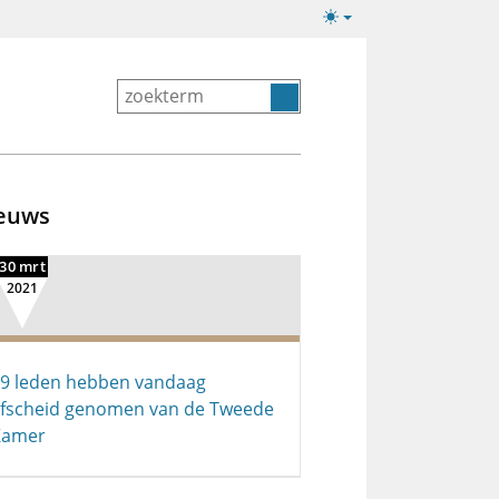
Lichte/donkere
weergave
euws
30 mrt
2021
9 leden hebben vandaag
fscheid genomen van de Tweede
Kamer