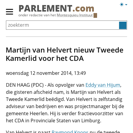
Overslaan
Licht
PARLEMENT
.com
en
weerg
Primair
onder redactie van het
Montesquieu Instituut
naar
menu
de
tonen/verbergen
inhoud
gaan
Martijn van Helvert nieuw Tweede
Kamerlid voor het CDA
woensdag 12 november 2014, 13:49
DEN HAAG (PDC) - Als opvolger van
Eddy van Hijum
,
die gisteren afscheid nam, is Martijn van Helvert als
Tweede Kamerlid beëdigd. Van Helvert is zelfstandig
adviseur van bedrijven en was projectmanager bij de
gemeente Heerlen. Hij is verder fractievoorzitter van
het CDA in Provinciale Staten van Limburg.
Van Helvert is naast
Raymond Knops
nu de tweede