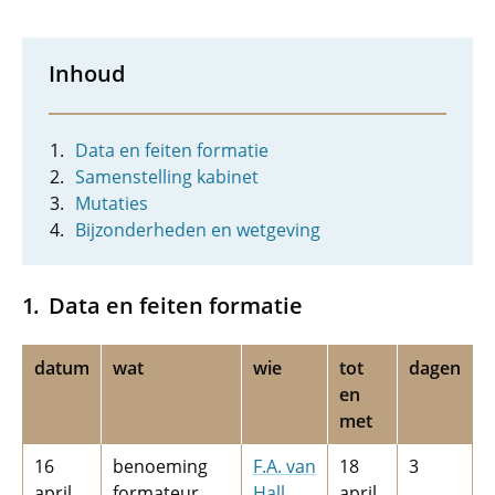
Inhoud
Data en feiten formatie
Samenstelling kabinet
Mutaties
Bijzonderheden en wetgeving
Data en feiten formatie
datum
wat
wie
tot
dagen
en
met
16
benoeming
F.A. van
18
3
april
formateur
Hall
april