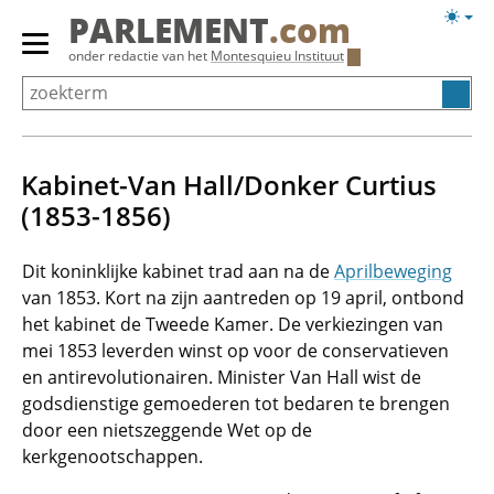
Overslaan
Licht
PARLEMENT
.com
en
weerg
Primair
onder redactie van het
Montesquieu Instituut
naar
menu
de
tonen/verbergen
inhoud
gaan
Kabinet-Van Hall/Donker Curtius
(1853-1856)
Dit koninklijke kabinet trad aan na de
Aprilbeweging
van 1853. Kort na zijn aantreden op 19 april, ontbond
het kabinet de Tweede Kamer. De verkiezingen van
mei 1853 leverden winst op voor de conservatieven
en antirevolutionairen. Minister Van Hall wist de
godsdienstige gemoederen tot bedaren te brengen
door een nietszeggende Wet op de
kerkgenootschappen.