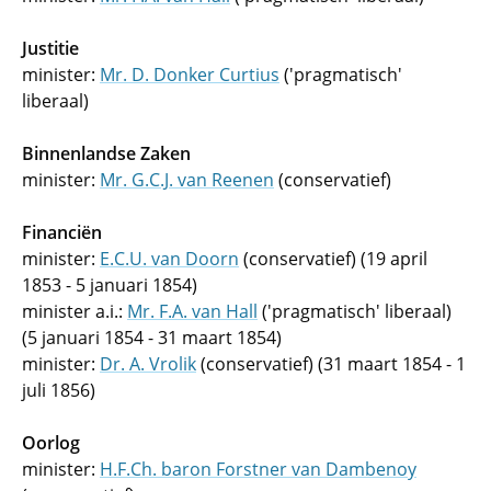
Justitie
minister:
Mr. D. Donker Curtius
('pragmatisch'
liberaal)
Binnenlandse Zaken
minister:
Mr. G.C.J. van Reenen
(conservatief)
Financiën
minister:
E.C.U. van Doorn
(conservatief) (19 april
1853 - 5 januari 1854)
minister a.i.:
Mr. F.A. van Hall
('pragmatisch' liberaal)
(5 januari 1854 - 31 maart 1854)
minister:
Dr. A. Vrolik
(conservatief) (31 maart 1854 - 1
juli 1856)
Oorlog
minister:
H.F.Ch. baron Forstner van Dambenoy