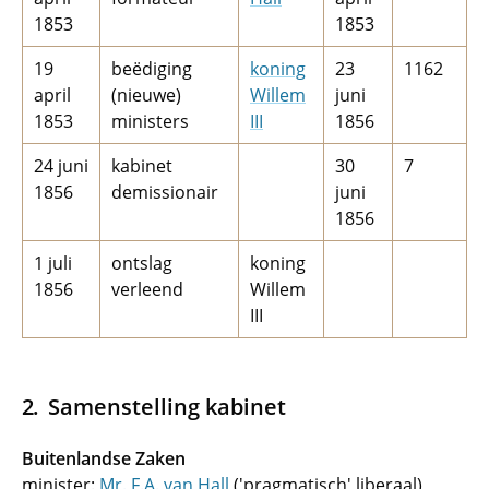
1853
1853
19
beëdiging
koning
23
1162
april
(nieuwe)
Willem
juni
1853
ministers
III
1856
24 juni
kabinet
30
7
1856
demissionair
juni
1856
1 juli
ontslag
koning
1856
verleend
Willem
III
Samenstelling kabinet
Buitenlandse Zaken
minister:
Mr. F.A. van Hall
('pragmatisch' liberaal)