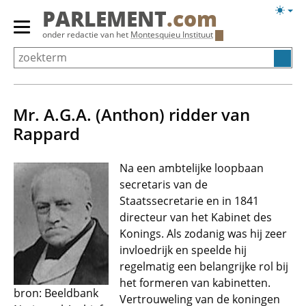
Overslaan
Licht
PARLEMENT
.com
en
weerg
Primair
onder redactie van het
Montesquieu Instituut
naar
menu
de
tonen/verbergen
inhoud
gaan
Mr. A.G.A. (Anthon) ridder van
Rappard
Na een ambtelijke loopbaan
secretaris van de
Staatssecretarie en in 1841
directeur van het Kabinet des
Konings. Als zodanig was hij zeer
invloedrijk en speelde hij
regelmatig een belangrijke rol bij
het formeren van kabinetten.
bron: Beeldbank
Vertrouweling van de koningen